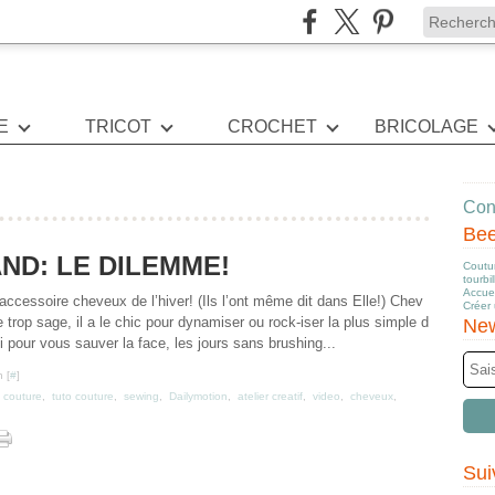
E
TRICOT
CROCHET
BRICOLAGE
Cont
Be
ND: LE DILEMME!
Coutur
tourbi
Accuei
accessoire cheveux de l’hiver! (Ils l’ont même dit dans Elle!) Chev
Créer
e trop sage, il a le chic pour dynamiser ou rock-iser la plus simple d
New
 pour vous sauver la face, les jours sans brushing...
 [
#
]
 couture
,
tuto couture
,
sewing
,
Dailymotion
,
atelier creatif
,
video
,
cheveux
,
Sui