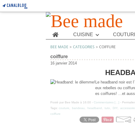
Home
CUISINE
COUTUR
BEE MADE
>
CATEGORIES
>
COIFFURE
coiffure
16 janvier 2014
HEADBA
Le headband noir est l’
eux rebelles ou coiffur
es coiffures! …et aussi
Posté par Bee Made à 16:00 -
Commentaires [
…
]
- Permalien
Tags:
couture
,
bandeau
,
headband
,
tuto
,
DIY
,
accessoire
coiffure