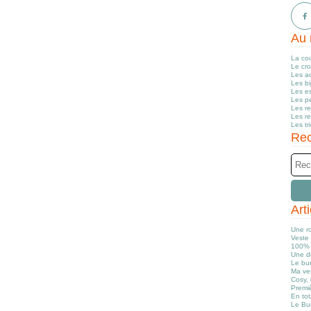
Au 
La co
Le cr
Les a
Les b
Les e
Les pe
Les r
Les r
Les tr
Rec
Art
Une r
Veste 
100% 
Une d
Le bun
Ma ve
Cosy, 
Premiè
En tot
Le Bu