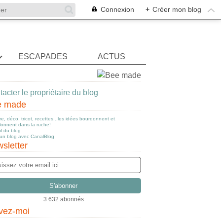
Connexion
+
Créer mon blog
ESCAPADES
ACTUS
acter le propriétaire du blog
e made
e, déco, tricot, recettes...les idées bourdonnent et
llonnent dans la ruche!
l du blog
 un blog avec CanalBlog
sletter
3 632 abonnés
vez-moi