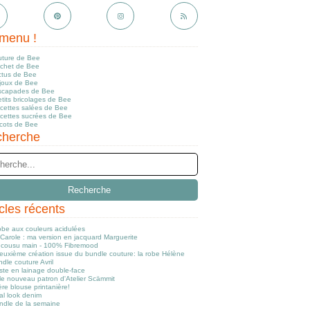
menu !
uture de Bee
ochet de Bee
ctus de Bee
ijoux de Bee
scapades de Bee
tits bricolages de Bee
ecettes salées de Bee
ecettes sucrées de Bee
icots de Bee
herche
icles récents
obe aux couleurs acidulées
Carole : ma version en jacquard Marguerite
cousu main - 100% Fibremood
euxième création issue du bundle couture: la robe Hélène
dle couture Avril
ste en lainage double-face
le nouveau patron d'Atelier Scämmit
re blouse printanière!
al look denim
ndle de la semaine