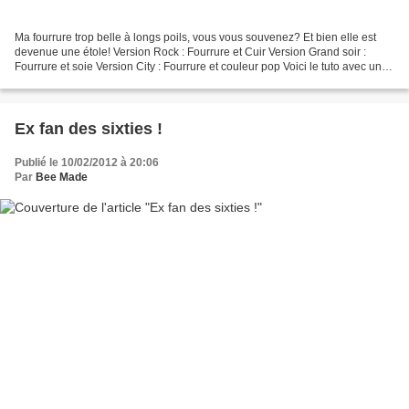
Ma fourrure trop belle à longs poils, vous vous souvenez? Et bien elle est
devenue une étole! Version Rock : Fourrure et Cuir Version Grand soir :
Fourrure et soie Version City : Fourrure et couleur pop Voici le tuto avec un
petit croquis pour les dimensions::...
Ex fan des sixties !
Publié le 10/02/2012 à 20:06
Par
Bee Made