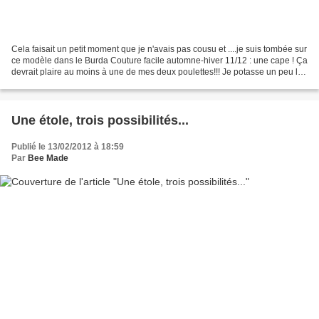
Cela faisait un petit moment que je n'avais pas cousu et ....je suis tombée sur
ce modèle dans le Burda Couture facile automne-hiver 11/12 : une cape ! Ça
devrait plaire au moins à une de mes deux poulettes!!! Je potasse un peu le
patron et les explications...
Une étole, trois possibilités...
Publié le 13/02/2012 à 18:59
Par
Bee Made