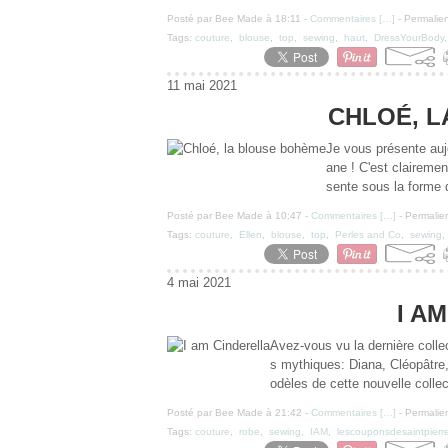
Posté par Bee Made à 18:11 -
Commentaires [
…
]
- Permalien
Tags:
couture
,
blouse
,
top
,
sewing
,
haut
,
DressYourBody
11 mai 2021
CHLOÉ, 
Je vous présente aujo
ane ! C'est clairemen
sente sous la forme 
Posté par Bee Made à 10:47 -
Commentaires [
…
]
- Permalien
Tags:
couture
,
Ellen
,
blouse
,
top
,
Perles and Co
,
sewing
4 mai 2021
I A
Avez-vous vu la dernière colle
s mythiques: Diana, Cléopâtre,
odèles de cette nouvelle collec
Posté par Bee Made à 21:42 -
Commentaires [
…
]
- Permalien
Tags:
couture
,
robe
,
sewing
,
IAM
,
lescouponsdesaintpierr