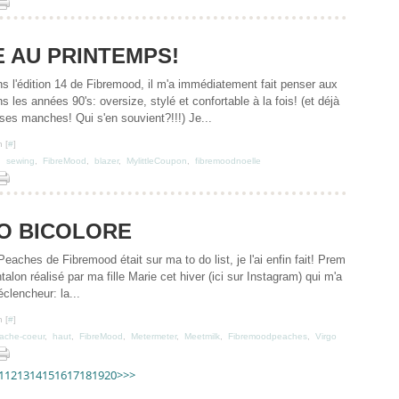
 AU PRINTEMPS!
ns l'édition 14 de Fibremood, il m'a immédiatement fait penser aux
s les années 90's: oversize, stylé et confortable à la fois! (et déjà
 ses manches! Qui s'en souvient?!!!) Je...
 [
#
]
,
sewing
,
FibreMood
,
blazer
,
MylittleCoupon
,
fibremoodnoelle
O BICOLORE
eaches de Fibremood était sur ma to do list, je l'ai enfin fait! Prem
talon réalisé par ma fille Marie cet hiver (ici sur Instagram) qui m'a
lencheur: la...
 [
#
]
ache-coeur
,
haut
,
FibreMood
,
Metermeter
,
Meetmilk
,
Fibremoodpeaches
,
Virgo
30
40
50
1
12
13
14
15
16
17
18
19
20
>
>>