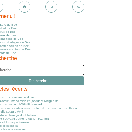
menu !
uture de Bee
ochet de Bee
ctus de Bee
ijoux de Bee
scapades de Bee
tits bricolages de Bee
ecettes salées de Bee
ecettes sucrées de Bee
icots de Bee
herche
icles récents
obe aux couleurs acidulées
Carole : ma version en jacquard Marguerite
cousu main - 100% Fibremood
euxième création issue du bundle couture: la robe Hélène
dle couture Avril
ste en lainage double-face
le nouveau patron d'Atelier Scämmit
re blouse printanière!
al look denim
ndle de la semaine