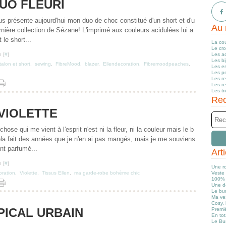
UO FLEURI
us présente aujourd'hui mon duo de choc constitué d'un short et d'u
Au 
rnière collection de Sézane! L'imprimé aux couleurs acidulées lui a
 le short...
La co
Le cr
 [
#
]
Les a
Les b
alon et short
,
sewing
,
FibreMood
,
blazer
,
Ellendecoration
,
Fibremoodpeaches
,
Les e
Les pe
Les r
Les r
Les tr
Rec
VIOLETTE
ose qui me vient à l'esprit n'est ni la fleur, ni la couleur mais le b
 fait des années que je n'en ai pas mangés, mais je me souviens
nt parfumé...
Art
 [
#
]
Une r
oration
,
Violette
,
Tissus Ellen
,
ma garde-robe bohème chic
Veste 
100% 
Une d
Le bun
Ma ve
Cosy, 
PICAL URBAIN
Premiè
En tot
Le Bu