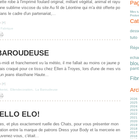
e robe à l'imprimé foulard original, mêlant végétal, animal et rayu
Pa
ne sublime viscose du site Au fil de Léontine qui m'a été offerte po
Mes t
ans le cadre d'un partenariat,...
Prolo
Cat
 [
#
]
 Fabrique
desse
tuto
Répu
BAROUDEUSE
echa
s-midi et franchement vu la météo, il me fallait au moins ce jaune p
blo
pant
vais craqué pour ce tissu chez Ellen à Troyes, lors d'une de mes vis
 un jeans élasthane Haute...
Fib
 [
#
]
Arc
kerist
,
Ellendecoration
,
La Baroudeuse
2026
2025
Ju
2024
J
D
2023
M
N
D
ELLO ELO!
2022
Av
O
N
D
2021
M
S
O
N
D
2020
Fé
Ju
S
S
N
D
es, et plus exactement ruelle des Chats, pour vous présenter mon
2019
J
J
A
A
O
N
D
2018
M
Ju
Ju
S
O
N
D
ration entre la marque de patrons Dress your Body et la mercerie en
2017
Av
J
J
Ju
S
O
N
D
venez-vous, c'était...
2016
M
M
M
J
A
S
O
N
D