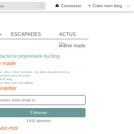
Connexion
+
Créer mon blog
ESCAPADES
ACTUS
acter le propriétaire du blog
e made
e, déco, tricot, recettes...les idées bourdonnent et
llonnent dans la ruche!
l du blog
 un blog avec CanalBlog
sletter
3 632 abonnés
vez-moi