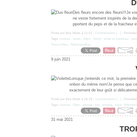
D
Des fleurs encore des fleurs!!!Je vo
ne veste fortement inspirés de la de
pportent du peps et de la fraicheur et
Posté par Bee Made à 21:41 -
Commentaires [
…
]
- Permalien
Tags:
couture
,
veste
,
Ellen
,
Short
,
veste et manteau
,
pant
Tissus Ellen
,
FibremoodKai
9 juin 2021
Lorsque j'entends ce mot, la première ch
onbon du même nom!Je pense que cela
exactement de leur goût si délicateme
Posté par Bee Made à 18:19 -
Commentaires [
…
]
- Permalien
Tags:
couture
,
Ellen
,
blouse
,
top
,
sewing
,
haut
,
Ellendec
31 mai 2021
TRO