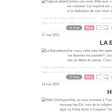
Comme une envie d'été avec cett
res colorées! Cet imprimé est u
ur la réalisation de mon choix d
Posté par Bee Made à 18:03 -
Commentaires [
…
]
- Permalien
Tags:
couture
,
robe
,
sewing
,
Au Fil de Léontine
,
Ma Petite
27 mai 2021
LA 
J'ai cousu cette robe hier aprè
our illuminer ma journée!!! J'a
ites en début de saison. C'est
Posté par Bee Made à 18:24 -
Commentaires [
…
]
- Permalien
Tags:
couture
,
Ellen
,
robe
,
tuto
,
tuto couture
,
sewing
,
Ma
19 mai 2021
H
Aujourd'hui, je vous emmène à Troy
nouveau top Elo, issu de la collabo
ligne La Petite Boite à Coupons! Sou