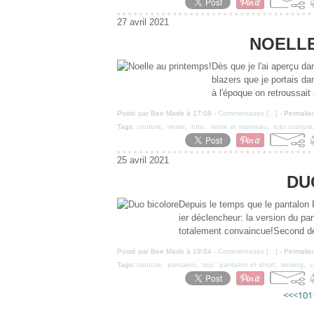
27 avril 2021
NOELLE
Dès que je l'ai aperçu da
blazers que je portais dan
à l'époque on retroussait
Posté par Bee Made à 17:08 -
Commentaires [
…
]
- Permalien
Tags:
couture
,
veste
,
tuto
,
veste et manteau
,
tuto couture
25 avril 2021
DU
Depuis le temps que le pantalon P
ier déclencheur: la version du pan
totalement convaincue!Second déc
Posté par Bee Made à 19:04 -
Commentaires [
…
]
- Permalien
Tags:
couture
,
pantalon
,
top
,
pantalon et short
,
sewing
,
c
<<
<
10
1