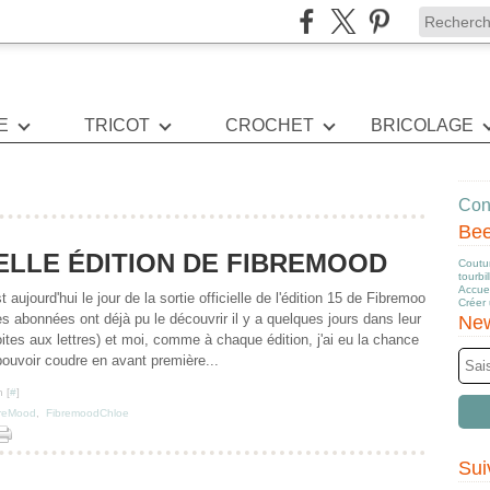
E
TRICOT
CROCHET
BRICOLAGE
Cont
Be
ELLE ÉDITION DE FIBREMOOD
Coutur
tourbi
Accuei
t aujourd'hui le jour de la sortie officielle de l'édition 15 de Fibremoo
Créer
es abonnées ont déjà pu le découvrir il y a quelques jours dans leur
New
ites aux lettres) et moi, comme à chaque édition, j'ai eu la chance
pouvoir coudre en avant première...
 [
#
]
breMood
,
FibremoodChloe
Sui