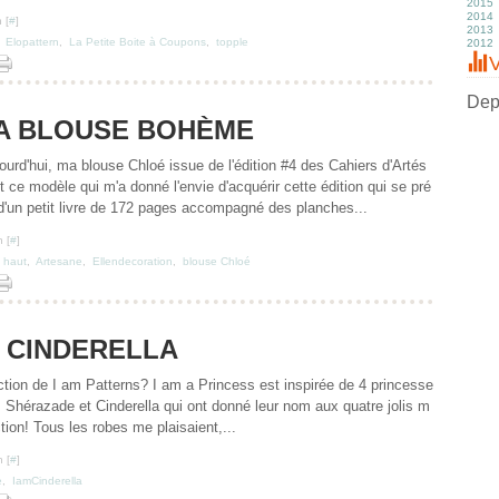
2015
Fé
Av
Av
M
Ju
A
S
O
N
D
2014
J
M
M
Av
J
Ju
A
S
O
N
D
 [
#
]
2013
Fé
Fé
M
M
J
Ju
Ju
S
O
N
D
,
Elopattern
,
La Petite Boite à Coupons
,
topple
2012
J
J
Fé
Av
M
J
J
A
S
O
N
D
J
M
Av
M
M
Ju
Ju
S
O
N
D
V
Fé
M
Av
Av
J
J
A
S
O
N
J
Fé
M
M
M
M
Ju
A
S
O
J
Fé
Fé
Av
Av
J
Ju
A
S
Depu
J
J
M
M
M
J
Ju
A
LA BLOUSE BOHÈME
Fé
Fé
Av
M
J
Ju
J
J
M
Av
M
J
Fé
M
Av
M
urd'hui, ma blouse Chloé issue de l'édition #4 des Cahiers d'Artés
J
Fé
M
Av
J
Fé
M
t ce modèle qui m'a donné l'envie d'acquérir cette édition qui se pré
J
Fé
d'un petit livre de 172 pages accompagné des planches...
 [
#
]
,
haut
,
Artesane
,
Ellendecoration
,
blouse Chloé
M CINDERELLA
ction de I am Patterns? I am a Princess est inspirée de 4 princesse
 Shérazade et Cinderella qui ont donné leur nom aux quatre jolis m
tion! Tous les robes me plaisaient,...
 [
#
]
e
,
IamCinderella