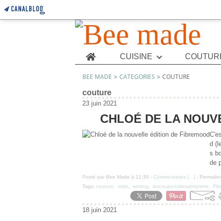
Home
CUISINE
COUTUR
BEE MADE
>
CATEGORIES
>
COUTURE
couture
23 juin 2021
CHLOÉ DE LA NOUV
C'es
d (l
s bo
de 
Posté par Bee Made à 21:30 -
Commentaires [
…
]
- Permalien
Tags:
couture
,
robe
,
sewing
,
lescouponsdesaintpierre
,
Fi
18 juin 2021