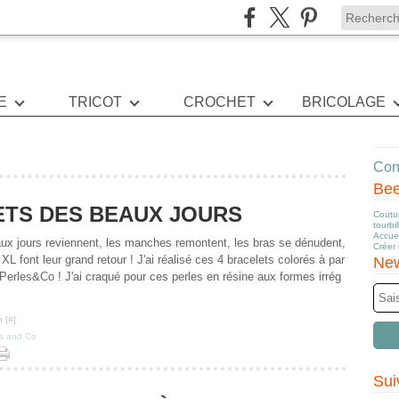
E
TRICOT
CROCHET
BRICOLAGE
Cont
Be
ETS DES BEAUX JOURS
Coutur
tourbi
Accuei
ux jours reviennent, les manches remontent, les bras se dénudent,
Créer
 XL font leur grand retour ! J'ai réalisé ces 4 bracelets colorés à par
New
e Perles&Co ! J'ai craqué pour ces perles en résine aux formes irrég
 [
#
]
es and Co
Sui