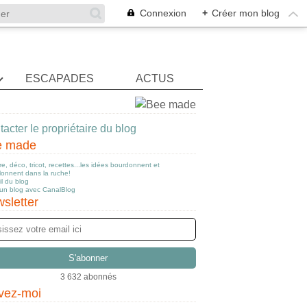
Connexion
+
Créer mon blog
ESCAPADES
ACTUS
acter le propriétaire du blog
e made
e, déco, tricot, recettes...les idées bourdonnent et
llonnent dans la ruche!
l du blog
 un blog avec CanalBlog
sletter
3 632 abonnés
vez-moi