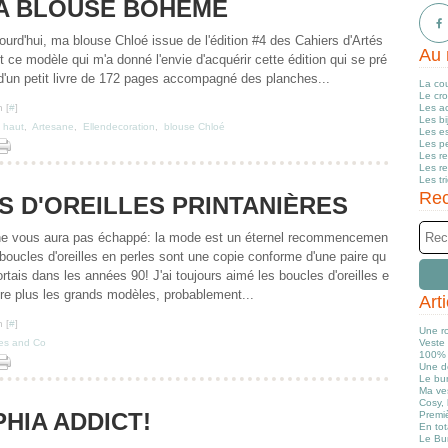
LA BLOUSE BOHÈME
urd'hui, ma blouse Chloé issue de l'édition #4 des Cahiers d'Artés
Au 
t ce modèle qui m'a donné l'envie d'acquérir cette édition qui se pré
d'un petit livre de 172 pages accompagné des planches...
La co
Le cr
 [
#
]
Les a
Les b
,
haut
,
Artesane
,
Ellendecoration
,
blouse Chloé
Les e
Les pe
Les r
Les r
Les tr
Rec
S D'OREILLES PRINTANIÈRES
ne vous aura pas échappé: la mode est un éternel recommencemen
boucles d'oreilles en perles sont une copie conforme d'une paire qu
ortais dans les années 90! J'ai toujours aimé les boucles d'oreilles e
re plus les grands modèles, probablement...
Art
 [
#
]
Une r
les and Co
Veste 
100% 
Une d
Le bun
Ma ve
Cosy, 
HIA ADDICT!
Premiè
En tot
Le Bu