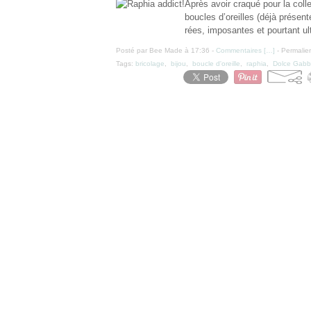
Après avoir craqué pour la coll
boucles d’oreilles (déjà présent
rées, imposantes et pourtant ul
Posté par Bee Made à 17:36 -
Commentaires [
…
]
- Permalien
Tags:
bricolage
,
bijou
,
boucle d'oreille
,
raphia
,
Dolce Gab