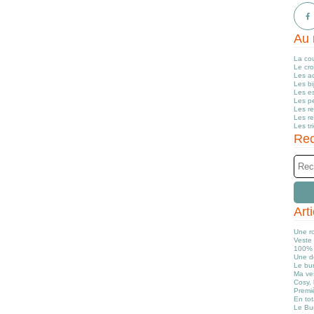
Au 
La co
Le cr
Les a
Les b
Les e
Les pe
Les r
Les r
Les tr
Rec
Art
Une r
Veste 
100% 
Une d
Le bun
Ma ve
Cosy, 
Premiè
En tot
Le Bu