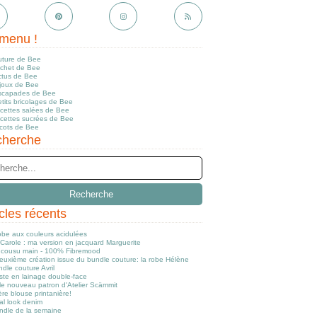
menu !
uture de Bee
ochet de Bee
ctus de Bee
ijoux de Bee
scapades de Bee
tits bricolages de Bee
ecettes salées de Bee
ecettes sucrées de Bee
icots de Bee
herche
icles récents
obe aux couleurs acidulées
Carole : ma version en jacquard Marguerite
cousu main - 100% Fibremood
euxième création issue du bundle couture: la robe Hélène
dle couture Avril
ste en lainage double-face
le nouveau patron d'Atelier Scämmit
re blouse printanière!
al look denim
ndle de la semaine