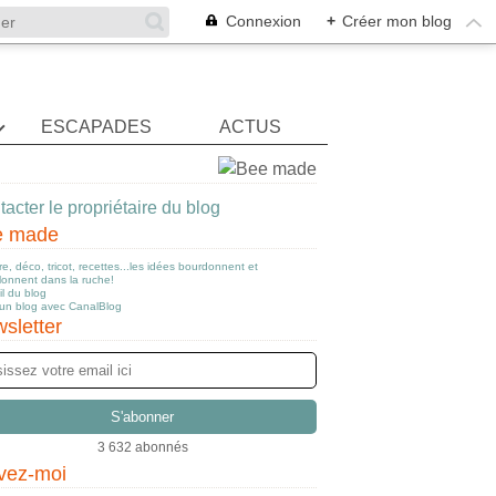
Connexion
+
Créer mon blog
ESCAPADES
ACTUS
acter le propriétaire du blog
e made
e, déco, tricot, recettes...les idées bourdonnent et
llonnent dans la ruche!
l du blog
 un blog avec CanalBlog
sletter
3 632 abonnés
vez-moi