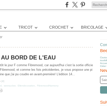
E
TRICOT
CROCHET
BRICOLAGE
NY
Cont
Be
AU BORD DE L'EAU
Coutur
tourbi
Accuei
utôt le jour F comme Fibremood, car aujourd'hui c'est la sortie officie
Créer
de Fibremood, et comme les fois précédentes, je vous propose une pi
New
e que j'ai pu coudre en avant-première! L'édition 14...
 [
#
]
od
,
seersucker
,
Ellendecoration
,
FibremoodHarmony
Sui