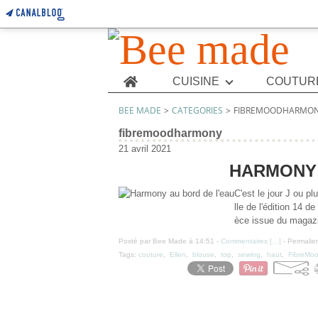
Home
CUISINE
COUTUR
BEE MADE
>
CATEGORIES
>
FIBREMOODHARMO
fibremoodharmony
21 avril 2021
HARMONY 
C'est le jour J ou pl
lle de l'édition 14 
èce issue du magazin
Posté par Bee Made à 14:51 -
Commentaires [
…
]
- Permalien
Tags:
couture
,
Ellen
,
blouse
,
top
,
sewing
,
haut
,
FibreMo