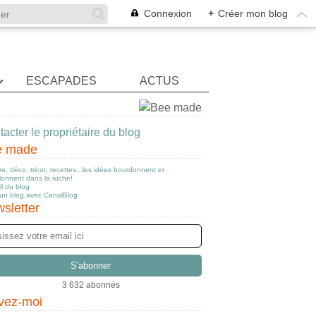
Connexion
+
Créer mon blog
ESCAPADES
ACTUS
acter le propriétaire du blog
e made
e, déco, tricot, recettes...les idées bourdonnent et
llonnent dans la ruche!
l du blog
 un blog avec CanalBlog
sletter
3 632 abonnés
vez-moi