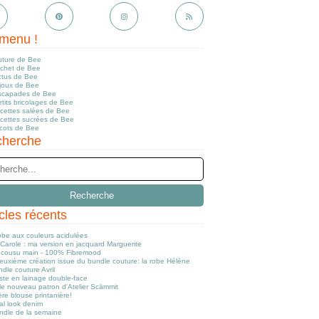
menu !
uture de Bee
ochet de Bee
ctus de Bee
ijoux de Bee
scapades de Bee
tits bricolages de Bee
ecettes salées de Bee
ecettes sucrées de Bee
icots de Bee
herche
icles récents
obe aux couleurs acidulées
Carole : ma version en jacquard Marguerite
cousu main - 100% Fibremood
euxième création issue du bundle couture: la robe Hélène
dle couture Avril
ste en lainage double-face
le nouveau patron d'Atelier Scämmit
re blouse printanière!
al look denim
ndle de la semaine