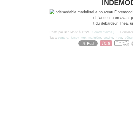
INDÉMO
Le nouveau Fibremood es
et j'ai cousu en avant-
t du débardeur Thea, un
Posté par Bee Made à 12:26 -
Commentaires [
…
]
- Permalien
Tags:
couture
,
jersey
,
top
,
marinière
,
sewing
,
haut
,
débar