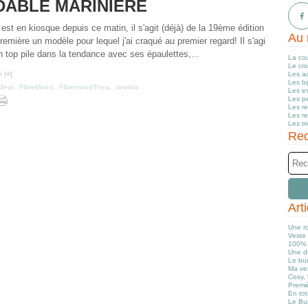
DABLE MARINIÈRE
t en kiosque depuis ce matin, il s'agit (déjà) de la 19ème édition
Au 
première un modèle pour lequel j'ai craqué au premier regard! Il s'agi
 top pile dans la tendance avec ses épaulettes,...
La co
Le cr
 [
#
]
Les a
Les b
deur
,
FibreMood
,
FibremoodThea
,
sewista
Les e
Les pe
Les r
Les r
Les tr
Rec
Art
Une r
Veste 
100% 
Une d
Le bun
Ma ve
Cosy, 
Premiè
En tot
Le Bu