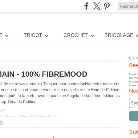
E
TRICOT
CROCHET
BRICOLAGE
Cont
Be
AIN - 100% FIBREMOOD
Coutur
tourbi
Accuei
fité de notre week-end au Touquet pour photographier cette tenue ent
Créer
 cousue main et vous présenter ma nouvelle veste Evin de l'édition
New
bremood! Je la porte avec le pantalon Angela de la même édition as
top Thea de l'édition...
 [
#
]
in
,
FibremoodThea
,
PS Fashion Fabrics
Sui