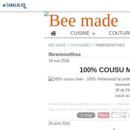
Home
CUISINE
COUTUR
BEE MADE
>
CATEGORIES
>
FIBREMOODTHEA
fibremoodthea
18 mai 2026
100% COUSU M
J'ai pro
ièrement
38 de Fi
socié au 
Posté par Bee Made à 19:03 -
Commentaires [
…
]
- Permalien
Tags:
Sewing
,
FibreMood
,
FibreMoodAngela
,
FibreMoodEv
20 avril 2022