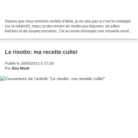
Depuis que nous sommes rentrés d’Italie, je ne sais pas si c’est la nostalgie
(ou la météo!!!), mais j’ai des envies de risotto aux légumes, de pâtes
fraîches et de soupes toscanes. J’ai eu envie d'essayer une nouvelle recette
et…je crois bien qu’elle...
Le risotto: ma recette culte!
Publié le 18/05/2012 à 17:28
Par
Bee Made