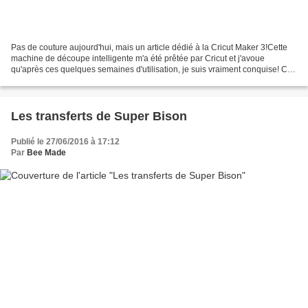
Pas de couture aujourd'hui, mais un article dédié à la Cricut Maker 3!Cette
machine de découpe intelligente m'a été prêtée par Cricut et j'avoue
qu'après ces quelques semaines d'utilisation, je suis vraiment conquise! Cet
article risque d'être un peu...
Les transferts de Super Bison
Publié le 27/06/2016 à 17:12
Par
Bee Made