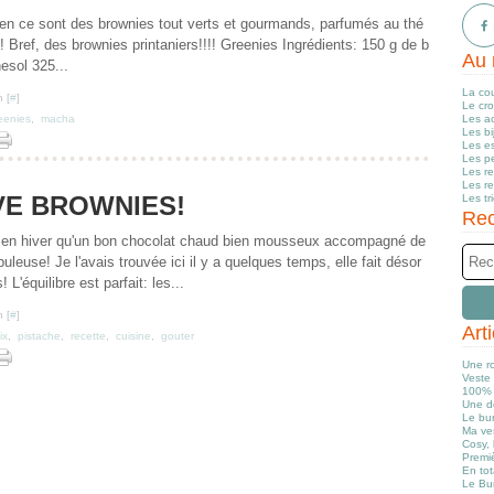
en ce sont des brownies tout verts et gourmands, parfumés au thé
 Bref, des brownies printaniers!!!! Greenies Ingrédients: 150 g de b
Au 
nesol 325...
La co
 [
#
]
Le cr
eenies
,
macha
Les a
Les b
Les e
Les pe
Les r
Les r
VE BROWNIES!
Les tr
Rec
er en hiver qu'un bon chocolat chaud bien mousseux accompagné de
uleuse! Je l'avais trouvée ici il y a quelques temps, elle fait désor
L'équilibre est parfait: les...
 [
#
]
Art
ix
,
pistache
,
recette
,
cuisine
,
gouter
Une r
Veste 
100% 
Une d
Le bun
Ma ve
Cosy, 
Premiè
En tot
Le Bu