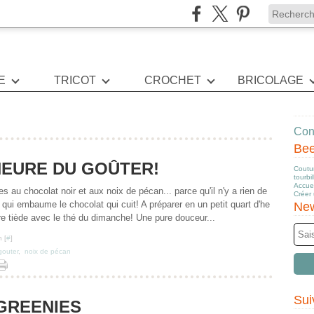
E
TRICOT
CROCHET
BRICOLAGE
Cont
Be
'HEURE DU GOÛTER!
Coutur
tourbi
Accuei
s au chocolat noir et aux noix de pécan... parce qu'il n'y a rien de
Créer
qui embaume le chocolat qui cuit! A préparer en un petit quart d'he
New
re tiède avec le thé du dimanche! Une pure douceur...
 [
#
]
gouter
,
noix de pécan
Sui
GREENIES