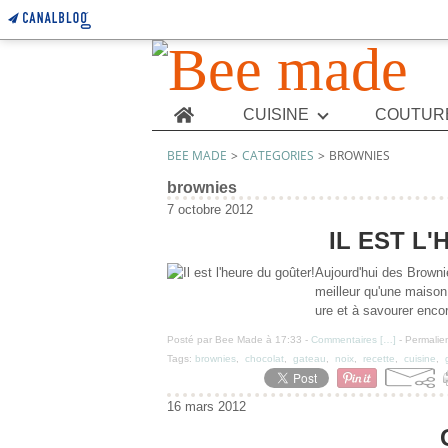
Home
CUISINE
COUTUR
BEE MADE
>
CATEGORIES
>
BROWNIES
brownies
7 octobre 2012
IL EST L
Aujourd'hui des Brownie
meilleur qu'une maison 
ure et à savourer enco
Posté par Bee Made à 17:33 -
Commentaires [
…
]
- Permalien
Tags:
brownies
,
chocolat
,
gateau
,
noix
,
recette
,
cuisine
,
16 mars 2012