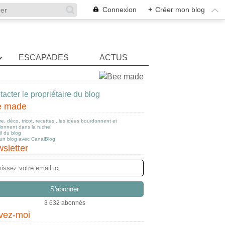
Connexion
+
Créer mon blog
ESCAPADES
ACTUS
acter le propriétaire du blog
e made
e, déco, tricot, recettes...les idées bourdonnent et
llonnent dans la ruche!
l du blog
 un blog avec CanalBlog
sletter
3 632 abonnés
vez-moi