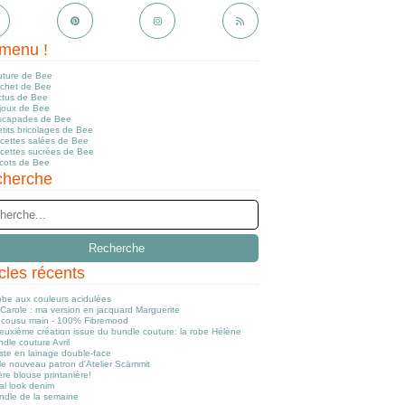
menu !
uture de Bee
ochet de Bee
ctus de Bee
ijoux de Bee
scapades de Bee
tits bricolages de Bee
ecettes salées de Bee
ecettes sucrées de Bee
icots de Bee
herche
icles récents
obe aux couleurs acidulées
Carole : ma version en jacquard Marguerite
cousu main - 100% Fibremood
euxième création issue du bundle couture: la robe Hélène
dle couture Avril
ste en lainage double-face
le nouveau patron d'Atelier Scämmit
re blouse printanière!
al look denim
ndle de la semaine