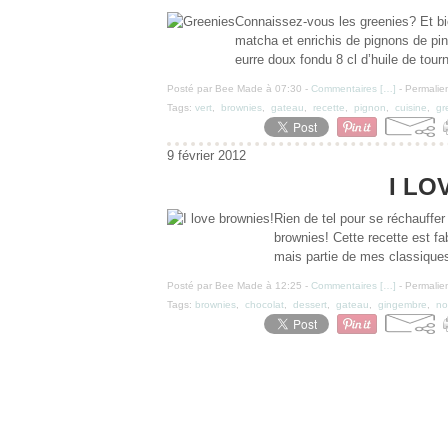
Connaissez-vous les greenies? Et bi
matcha et enrichis de pignons de pin!
eurre doux fondu 8 cl d’huile de tour
Posté par Bee Made à 07:30 -
Commentaires [
…
]
- Permalien
Tags:
vert
,
brownies
,
gateau
,
recette
,
pignon
,
cuisine
,
gr
9 février 2012
I LO
Rien de tel pour se réchauff
brownies! Cette recette est fab
mais partie de mes classiques! 
Posté par Bee Made à 12:25 -
Commentaires [
…
]
- Permalien
Tags:
brownies
,
chocolat
,
dessert
,
gateau
,
gingembre
,
no