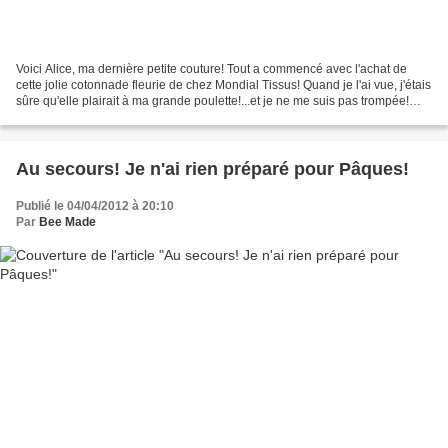
Voici Alice, ma dernière petite couture! Tout a commencé avec l'achat de
cette jolie cotonnade fleurie de chez Mondial Tissus! Quand je l'ai vue, j'étais
sûre qu'elle plairait à ma grande poulette!...et je ne me suis pas trompée!
Quand j'ai proposé à...
Au secours! Je n'ai rien préparé pour Pâques!
Publié le 04/04/2012 à 20:10
Par
Bee Made