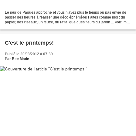
Le jour de Pâques approche et vous n'avez plus le temps ou pas envie de
passer des heures à réaliser une déco éphémère! Faites comme moi : du
papier, des ciseaux, un feutre, du rafia, quelques fleurs du jardin ... Voici ma
déco inspirée de jolis blogs...
C'est le printemps!
Publié le 20/03/2012 à 07:39
Par
Bee Made