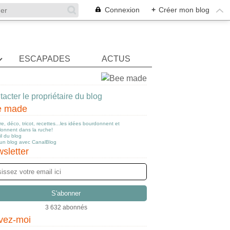
Connexion
+
Créer mon blog
ESCAPADES
ACTUS
acter le propriétaire du blog
e made
e, déco, tricot, recettes...les idées bourdonnent et
llonnent dans la ruche!
l du blog
 un blog avec CanalBlog
sletter
3 632 abonnés
vez-moi