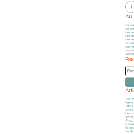
Au 
La co
Le cr
Les a
Les b
Les e
Les pe
Les r
Les r
Les tr
Rec
Art
Une r
Veste 
100% 
Une d
Le bun
Ma ve
Cosy, 
Premiè
En tot
Le Bu