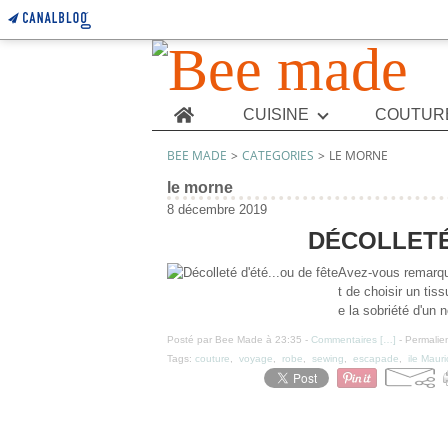
Home
CUISINE
COUTUR
BEE MADE
>
CATEGORIES
>
LE MORNE
le morne
8 décembre 2019
DÉCOLLETÉ 
Avez-vous remarqué
t de choisir un tis
e la sobriété d'un n
Posté par Bee Made à 23:35 -
Commentaires [
…
]
- Permalien
Tags:
couture
,
voyage
,
robe
,
sewing
,
escapade
,
ile Maur