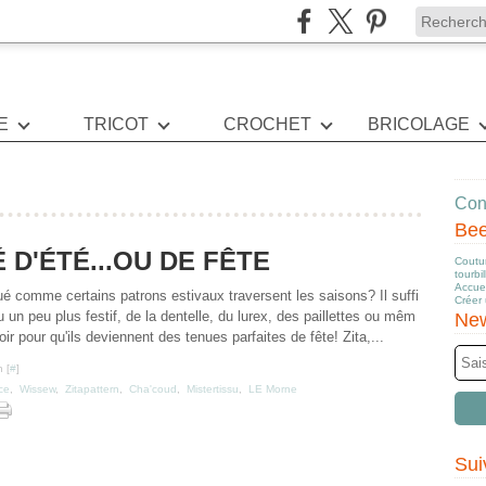
E
TRICOT
CROCHET
BRICOLAGE
Cont
Be
D'ÉTÉ...OU DE FÊTE
Coutur
tourbi
Accuei
 comme certains patrons estivaux traversent les saisons? Il suffi
Créer
su un peu plus festif, de la dentelle, du lurex, des paillettes ou mêm
New
oir pour qu'ils deviennent des tenues parfaites de fête! Zita,...
 [
#
]
ice
,
Wissew
,
Zitapattern
,
Cha'coud
,
Mistertissu
,
LE Morne
Sui