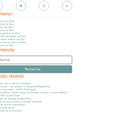
menu !
uture de Bee
ochet de Bee
ctus de Bee
ijoux de Bee
scapades de Bee
tits bricolages de Bee
ecettes salées de Bee
ecettes sucrées de Bee
icots de Bee
herche
icles récents
obe aux couleurs acidulées
Carole : ma version en jacquard Marguerite
cousu main - 100% Fibremood
euxième création issue du bundle couture: la robe Hélène
dle couture Avril
ste en lainage double-face
le nouveau patron d'Atelier Scämmit
re blouse printanière!
al look denim
ndle de la semaine