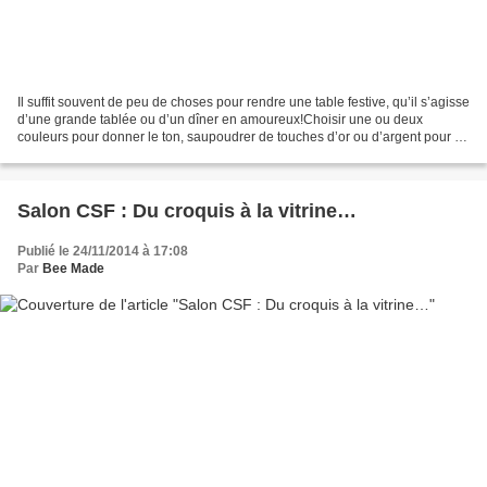
Il suffit souvent de peu de choses pour rendre une table festive, qu’il s’agisse
d’une grande tablée ou d’un dîner en amoureux!Choisir une ou deux
couleurs pour donner le ton, saupoudrer de touches d’or ou d’argent pour le
faste et allumer quelques bougies...
Salon CSF : Du croquis à la vitrine…
Publié le 24/11/2014 à 17:08
Par
Bee Made