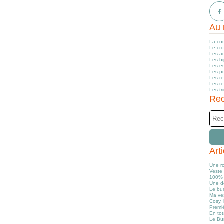
Au 
La co
Le cr
Les a
Les b
Les e
Les pe
Les r
Les r
Les tr
Rec
Art
Une r
Veste 
100% 
Une d
Le bun
Ma ve
Cosy, 
Premiè
En tot
Le Bu