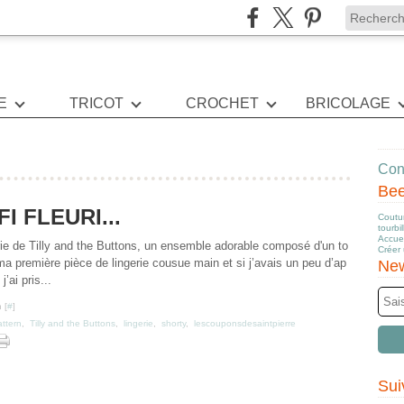
E
TRICOT
CROCHET
BRICOLAGE
Cont
Be
FI FLEURI...
Coutur
tourbi
Accuei
ngerie de Tilly and the Buttons, un ensemble adorable composé d'un to
Créer
t ma première pièce de lingerie cousue main et si j’avais un peu d’ap
New
’ai pris...
 [
#
]
attern
,
Tilly and the Buttons
,
lingerie
,
shorty
,
lescouponsdesaintpierre
Sui