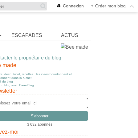
Connexion
+
Créer mon blog
ESCAPADES
ACTUS
acter le propriétaire du blog
e made
e, déco, tricot, recettes...les idées bourdonnent et
llonnent dans la ruche!
l du blog
 un blog avec CanalBlog
sletter
3 632 abonnés
vez-moi