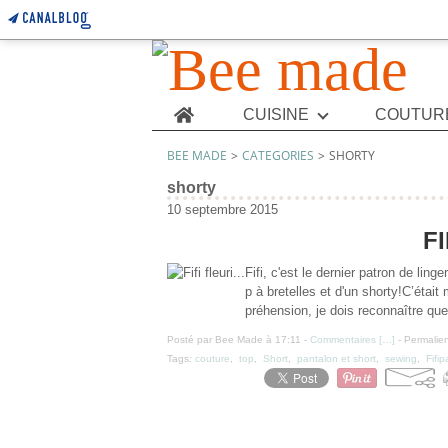
Home
CUISINE
COUTUR
BEE MADE
>
CATEGORIES
>
SHORTY
shorty
10 septembre 2015
FI
Fifi, c'est le dernier patron de li
p à bretelles et d'un shorty!C’étai
préhension, je dois reconnaître que j
Posté par Bee Made à 17:11 -
Commentaires [
…
]
- Permalien
Tags:
couture
,
top
,
Short
,
pantalon et short
,
sewing
,
Fifip