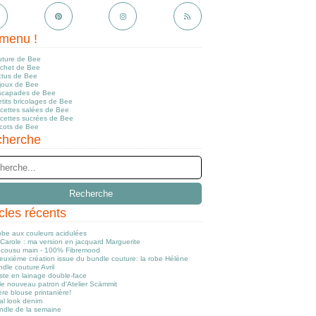
menu !
uture de Bee
ochet de Bee
ctus de Bee
ijoux de Bee
scapades de Bee
tits bricolages de Bee
ecettes salées de Bee
ecettes sucrées de Bee
icots de Bee
herche
icles récents
obe aux couleurs acidulées
Carole : ma version en jacquard Marguerite
cousu main - 100% Fibremood
euxième création issue du bundle couture: la robe Hélène
dle couture Avril
ste en lainage double-face
le nouveau patron d'Atelier Scämmit
re blouse printanière!
al look denim
ndle de la semaine