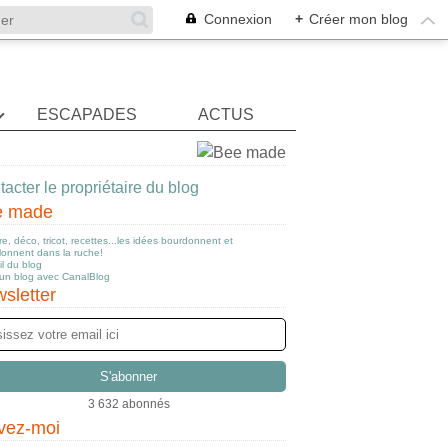
Connexion
+
Créer mon blog
ESCAPADES
ACTUS
acter le propriétaire du blog
e made
e, déco, tricot, recettes...les idées bourdonnent et
llonnent dans la ruche!
l du blog
 un blog avec CanalBlog
sletter
3 632 abonnés
vez-moi