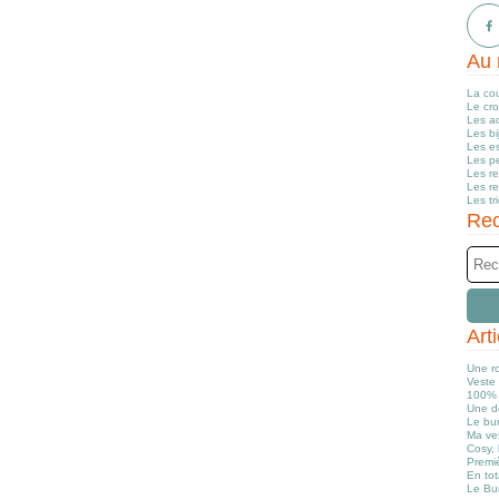
Au 
La co
Le cr
Les a
Les b
Les e
Les pe
Les r
Les r
Les tr
Rec
Art
Une r
Veste 
100% 
Une d
Le bun
Ma ve
Cosy, 
Premiè
En tot
Le Bu