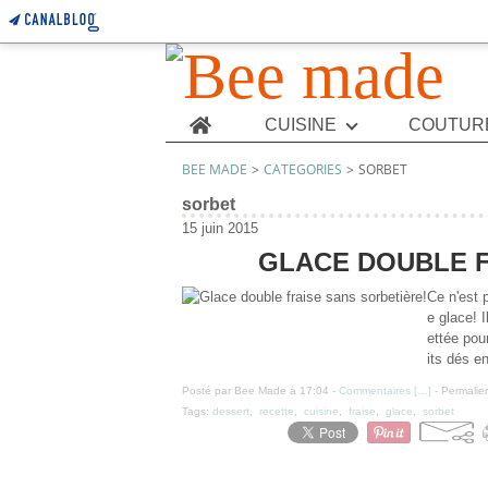
Home
CUISINE
COUTUR
BEE MADE
>
CATEGORIES
>
SORBET
sorbet
15 juin 2015
GLACE DOUBLE F
Ce n'est 
e glace! I
ettée pour
its dés en
Posté par Bee Made à 17:04 -
Commentaires [
…
]
- Permalien
Tags:
dessert
,
recette
,
cuisine
,
fraise
,
glace
,
sorbet