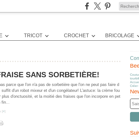
E
TRICOT
CROCHET
BRICOLAGE
Cont
Be
RAISE SANS SORBETIÈRE!
Coutur
tourbi
Accuei
pas parce que l'on n'a pas de sorbetière que l'on ne peut pas faire d
Créer
l suffit d'un robot mixeur et d'un congélateur! L'astuce: la crème fou
New
 plus d'onctuosité, et la moitié des fraises que l'on incorpore en pet
 fin...
 [
#
]
Sui