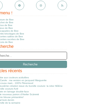
menu !
uture de Bee
ochet de Bee
ctus de Bee
ijoux de Bee
scapades de Bee
tits bricolages de Bee
ecettes salées de Bee
ecettes sucrées de Bee
icots de Bee
herche
icles récents
obe aux couleurs acidulées
Carole : ma version en jacquard Marguerite
cousu main - 100% Fibremood
euxième création issue du bundle couture: la robe Hélène
dle couture Avril
ste en lainage double-face
le nouveau patron d'Atelier Scämmit
re blouse printanière!
al look denim
ndle de la semaine