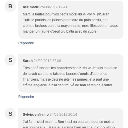
B
bee made
25/09/2012 17:41
Merci à toutes pour vos petits mots!<br /> <br /> @Sarah:
J'utilise parfois les jaunes pour faire du pain perdu, des
crèmes brulées ou de la mayonnaise, mes filles adorent aussi
manger un jaune d'oeuf cru battu avec du sucre!
Répondre
S
Sarah
24/09/2012 22:08
Très appétissants tes financiers!<br /> <br /> Je suis curieuse
de savoir ce que tu fais des jaunes d'oeufs. J'adore les
financiers, mais je déteste jeter les jaunes, et à part une
crème anglaise je n'ai rien trouvé de bon et rapide à faire!
Répondre
S
Sylvie, enfin mo
24/09/2012 20:14
J'ai faim, c'est malin.... Bon il est un peu tard pour se mettre
aux fourneaux... Mais je la garde bien au chaud<br /> <br />