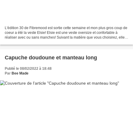
L'édition 30 de Fibremood est sortie cette semaine et mon plus gros coup de
coeur a été la veste Elsie! Elsie est une veste oversize et confortable à
réaliser avec ou sans manches! Suivant la matière que vous choisirez, elle
pourra s'adapter à toutes...
Capuche doudoune et manteau long
Publié le 08/02/2022 à 18:48
Par
Bee Made