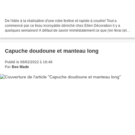
De l'idée à la réalisation d'une robe festive et rapide à coudre! Tout a
commencé par ce tissu incroyable déniché chez Ellen Décoration il y a
quelques semaines! A défaut de savoir immédiatement ce que j'en ferai (et
au vu de son prix attractif!) , j'en...
Capuche doudoune et manteau long
Publié le 08/02/2022 à 18:48
Par
Bee Made