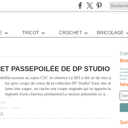
E
TRICOT
CROCHET
BRICOLAGE
Cont
Be
ET PASSEPOILÉE DE DP STUDIO
Coutur
tourbi
Accuei
Découverte au salon CSF, la chemise Le 603 a été un de mes p
Créer
lus gros coups de coeur de la collection DP Studio! Sous des al
New
lures très sages, se cache une coupe originale qui lui apporte la
légèreté d'une chemise printanière!La version présentée ici a...
 [
#
]
Studio
,
Le 603
Sui