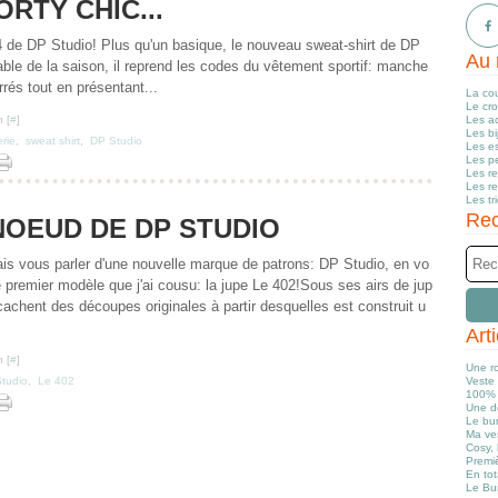
ORTY CHIC...
04 de DP Studio! Plus qu'un basique, le nouveau sweat-shirt de DP
Au 
ble de la saison, il reprend les codes du vêtement sportif: manche
rrés tout en présentant...
La co
Le cr
 [
#
]
Les a
Les b
rie
,
sweat shirt
,
DP Studio
Les e
Les pe
Les r
Les r
Les tr
Rec
NOEUD DE DP STUDIO
vais vous parler d'une nouvelle marque de patrons: DP Studio, en vo
e premier modèle que j'ai cousu: la jupe Le 402!Sous ses airs de jup
cachent des découpes originales à partir desquelles est construit u
Art
 [
#
]
Une r
tudio
,
Le 402
Veste 
100% 
Une d
Le bun
Ma ve
Cosy, 
Premiè
En tot
Le Bu