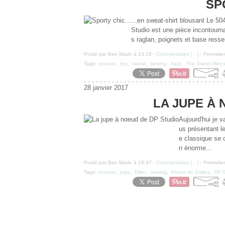
SP
...en sweat-shirt blousant Le 5
Studio est une pièce incontourna
s raglan, poignets et base resse
Posté par Bee Made à 13:19 -
Commentaires [
…
]
- Permalien
Tags:
couture
,
top
,
sweat
,
sewing
,
haut
,
The Sweet Merce
28 janvier 2017
LA JUPE À 
Aujourd'hui je 
us présentant l
e classique se 
n énorme...
Posté par Bee Made à 15:47 -
Commentaires [
…
]
- Permalien
Tags:
couture
,
jupe
,
Ellen
,
sewing
,
Prince de Galles
,
DP S