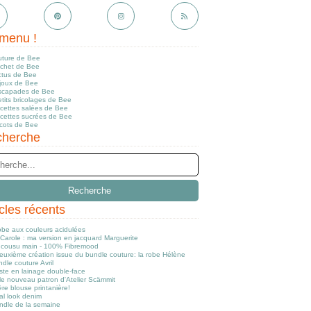
menu !
uture de Bee
ochet de Bee
ctus de Bee
ijoux de Bee
scapades de Bee
tits bricolages de Bee
ecettes salées de Bee
ecettes sucrées de Bee
icots de Bee
herche
icles récents
obe aux couleurs acidulées
Carole : ma version en jacquard Marguerite
cousu main - 100% Fibremood
euxième création issue du bundle couture: la robe Hélène
dle couture Avril
ste en lainage double-face
le nouveau patron d'Atelier Scämmit
re blouse printanière!
al look denim
ndle de la semaine