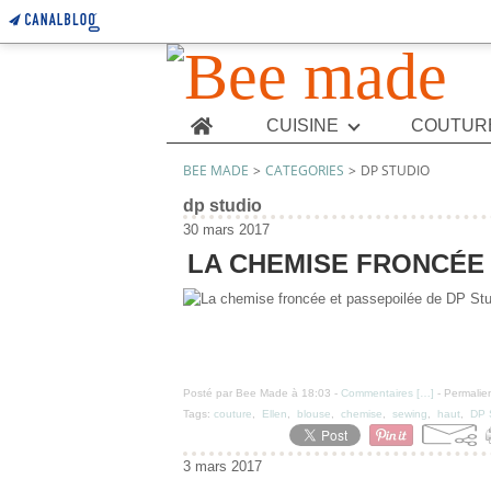
Home
CUISINE
COUTUR
BEE MADE
>
CATEGORIES
>
DP STUDIO
dp studio
30 mars 2017
LA CHEMISE FRONCÉE 
Posté par Bee Made à 18:03 -
Commentaires [
…
]
- Permalien
Tags:
couture
,
Ellen
,
blouse
,
chemise
,
sewing
,
haut
,
DP 
3 mars 2017