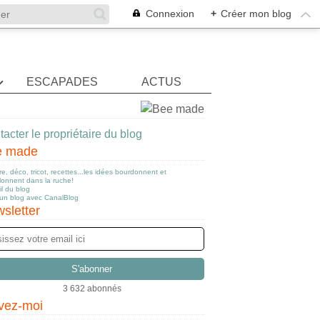
Connexion
+
Créer mon blog
ESCAPADES
ACTUS
acter le propriétaire du blog
e made
e, déco, tricot, recettes...les idées bourdonnent et
llonnent dans la ruche!
l du blog
 un blog avec CanalBlog
sletter
3 632 abonnés
vez-moi