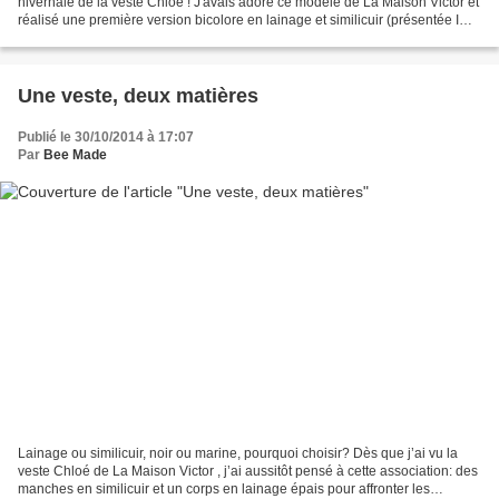
hivernale de la veste Chloé ! J'avais adoré ce modèle de La Maison Victor et
réalisé une première version bicolore en lainage et similicuir (présentée ICI
)! Tellement agréable à...
Une veste, deux matières
Publié le 30/10/2014 à 17:07
Par
Bee Made
Lainage ou similicuir, noir ou marine, pourquoi choisir? Dès que j’ai vu la
veste Chloé de La Maison Victor , j’ai aussitôt pensé à cette association: des
manches en similicuir et un corps en lainage épais pour affronter les