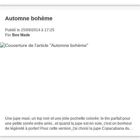
premiers frimas de l'automne...et...
Automne bohème
Publié le 25/09/2014 à 17:25
Par
Bee Made
Une jupe maxi, un top noir et une jolie pochette colorée: le trio parfait pour
une petite soirée entre amis...et quand la jupe est en soie, c'est un bonheur
de légèreté à porter! Pour cette version, j'ai choisi la jupe Copacabana du
magazine La Maison...