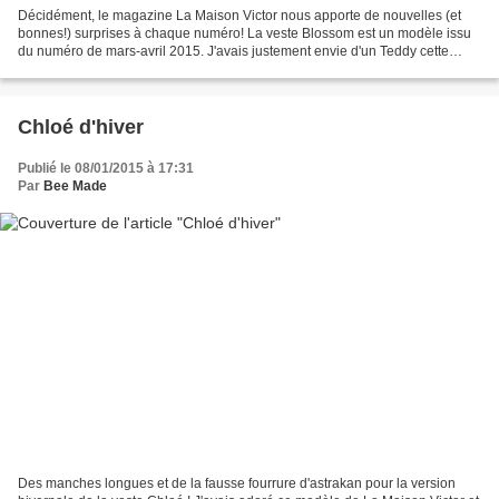
Décidément, le magazine La Maison Victor nous apporte de nouvelles (et
bonnes!) surprises à chaque numéro! La veste Blossom est un modèle issu
du numéro de mars-avril 2015. J'avais justement envie d'un Teddy cette
saison, alors ce modèle est arrivé à...
Chloé d'hiver
Publié le 08/01/2015 à 17:31
Par
Bee Made
Des manches longues et de la fausse fourrure d'astrakan pour la version