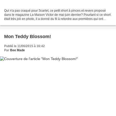
Qui n'a pas craqué pour Scarlet, ce petit short à pinces et revers proposé
dans le magazine La Maison Victor de mai-juin dernier? Pourtant si ce short
était très joli en photo, il a donné du fil à retordre aux premières qui ont
essayé de le coudre, car...
Mon Teddy Blossom!
Publié le 11/06/2015 à 16:42
Par
Bee Made