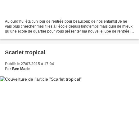
Aujourd’hui était un jour de rentrée pour beaucoup de nos enfants! Je ne
vais plus chercher mes filles à l’école depuis longtemps mais quoi de mieux
qu’une école de quartier pour vous présenter ma nouvelle jupe de rentrée! Il
s’agit de la jupe Trixy issue...
Scarlet tropical
Publié le 27/07/2015 à 17:04
Par
Bee Made