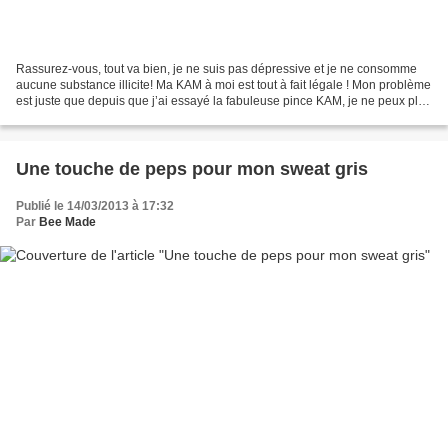
Rassurez-vous, tout va bien, je ne suis pas dépressive et je ne consomme
aucune substance illicite! Ma KAM à moi est tout à fait légale ! Mon problème
est juste que depuis que j’ai essayé la fabuleuse pince KAM, je ne peux plus
m’en passer ! J’ai envie...
Une touche de peps pour mon sweat gris
Publié le 14/03/2013 à 17:32
Par
Bee Made