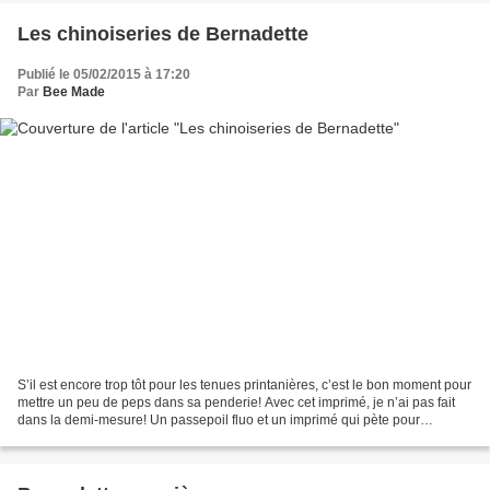
Les chinoiseries de Bernadette
Publié le 05/02/2015 à 17:20
Par
Bee Made
S’il est encore trop tôt pour les tenues printanières, c’est le bon moment pour
mettre un peu de peps dans sa penderie! Avec cet imprimé, je n’ai pas fait
dans la demi-mesure! Un passepoil fluo et un imprimé qui pète pour
Bernadette, il fallait oser,...