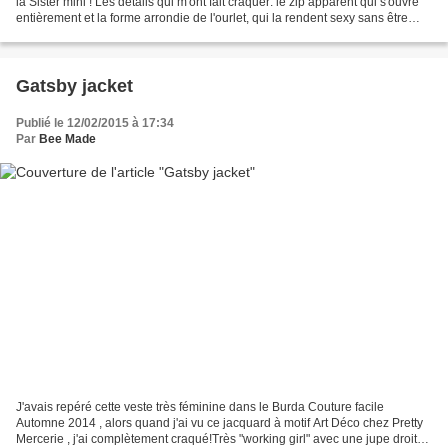
la Sister mini ! Les détails qui m'ont fait craquer: le zip apparent qui s'ouvre
entièrement et la forme arrondie de l'ourlet, qui la rendent sexy sans être
vulgaire! Pull Petit...
Gatsby jacket
Publié le 12/02/2015 à 17:34
Par
Bee Made
J'avais repéré cette veste très féminine dans le Burda Couture facile
Automne 2014 , alors quand j'ai vu ce jacquard à motif Art Déco chez Pretty
Mercerie , j'ai complètement craqué!Très "working girl" avec une jupe droite