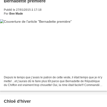
Bernadette première
Publié le 27/01/2015 à 17:18
Par
Bee Made
Depuis le temps que j’avais le patron de cette veste, il était temps que je m’y
mette! ...et j’aurais dû le faire plus tôt parce que Bernadette de République
du Chiffon est vraiment trop chouette! Oui, la rime était facile!!! Commandée
avant les vacances...
Chloé d'hiver