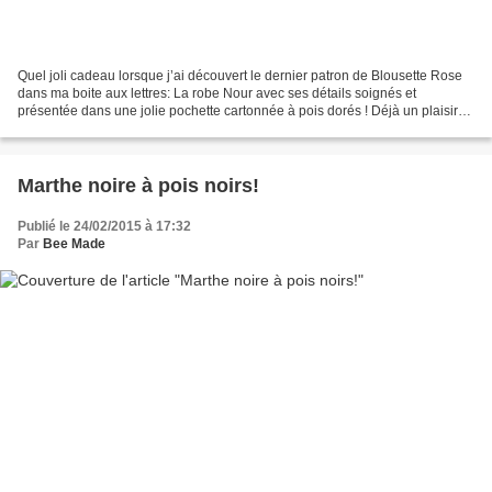
Quel joli cadeau lorsque j’ai découvert le dernier patron de Blousette Rose
dans ma boite aux lettres: La robe Nour avec ses détails soignés et
présentée dans une jolie pochette cartonnée à pois dorés ! Déjà un plaisir
pour les yeux! Les détails qui m’ont...
Marthe noire à pois noirs!
Publié le 24/02/2015 à 17:32
Par
Bee Made