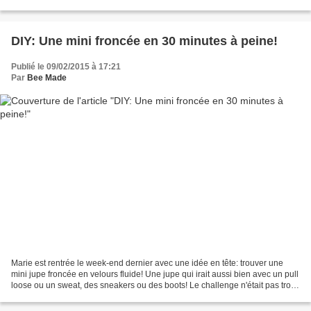
ou plus rock'n roll avec un...
DIY: Une mini froncée en 30 minutes à peine!
Publié le 09/02/2015 à 17:21
Par
Bee Made
Marie est rentrée le week-end dernier avec une idée en tête: trouver une
mini jupe froncée en velours fluide! Une jupe qui irait aussi bien avec un pull
loose ou un sweat, des sneakers ou des boots! Le challenge n'était pas trop
difficile à relever! Un...