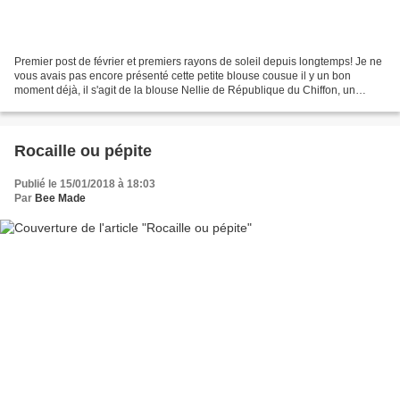
Premier post de février et premiers rayons de soleil depuis longtemps! Je ne
vous avais pas encore présenté cette petite blouse cousue il y un bon
moment déjà, il s'agit de la blouse Nellie de République du Chiffon, un
modèle féminin qui se porte en toutes...
Rocaille ou pépite
Publié le 15/01/2018 à 18:03
Par
Bee Made