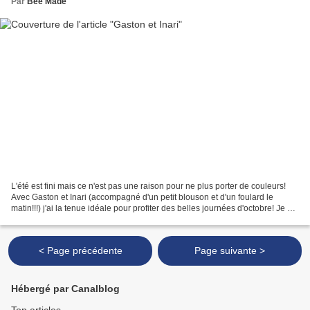
Par
Bee Made
L'été est fini mais ce n'est pas une raison pour ne plus porter de couleurs!
Avec Gaston et Inari (accompagné d'un petit blouson et d'un foulard le
matin!!!) j'ai la tenue idéale pour profiter des belles journées d'octobre! Je ne
vous présente plus le...
< Page précédente
Page suivante >
Hébergé par Canalblog