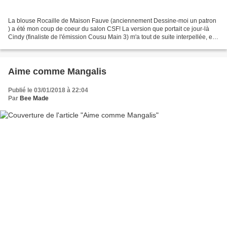
La blouse Rocaille de Maison Fauve (anciennement Dessine-moi un patron
) a été mon coup de coeur du salon CSF! La version que portait ce jour-là
Cindy (finaliste de l'émission Cousu Main 3) m'a tout de suite interpellée, et
lorsque je suis allée sur le...
Aime comme Mangalis
Publié le 03/01/2018 à 22:04
Par
Bee Made