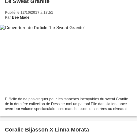
Le Sweat Granite
Publié le 12/10/2017 à 17:51
Par
Bee Made
Difficile de ne pas craquer pour les manches incroyables du sweat Granite
de la dernière collection de Dessine-moi un patron! Pile dans la tendance
avec leur volume spectaculaire, ces manches sont resserrées au niveau du
poignet par un pli creux! Aussitôt...
Coralie Bijasson X Linna Morata