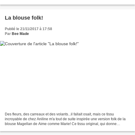
elle s'adapte à tous les styles...
La blouse folk!
Publié le 21/11/2017 à 17:58
Par
Bee Made
Des fleurs, des carreaux et des volants...il fallait osait, mais ce tissu
incroyable de chez Aniline m'a tout de suite inspirée une version folk de la
blouse Magellan de Aime comme Marie! Ce tissu original, qui donne
l'illusion d'un lainage tissé rebrodé...