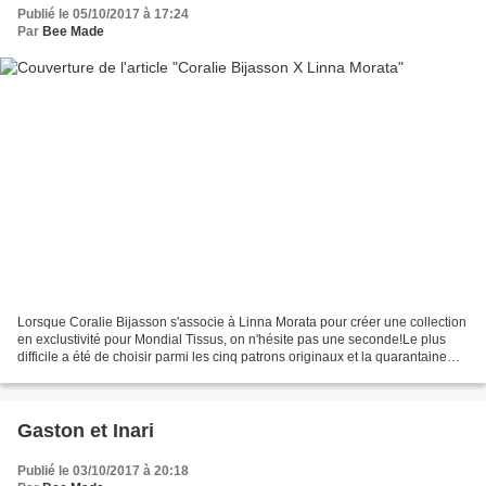
Publié le 05/10/2017 à 17:24
Par
Bee Made
Lorsque Coralie Bijasson s'associe à Linna Morata pour créer une collection
en exclustivité pour Mondial Tissus, on n'hésite pas une seconde!Le plus
difficile a été de choisir parmi les cinq patrons originaux et la quarantaine
d'imprimés proposés en édition...
Gaston et Inari
Publié le 03/10/2017 à 20:18