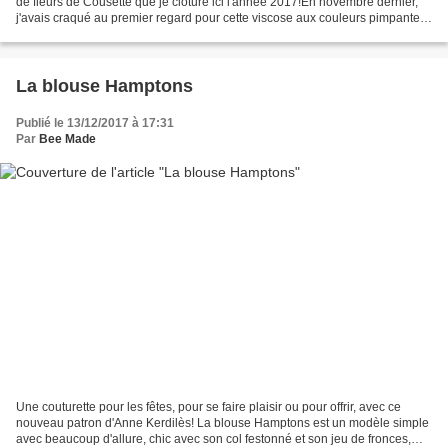
de fleurs de Cousette que je clôture ici l'année 2017!En novembre dernier,
j'avais craqué au premier regard pour cette viscose aux couleurs pimpantes
sur le stand de Cousette...
La blouse Hamptons
Publié le 13/12/2017 à 17:31
Par
Bee Made
Une couturette pour les fêtes, pour se faire plaisir ou pour offrir, avec ce
nouveau patron d'Anne Kerdilès! La blouse Hamptons est un modèle simple
avec beaucoup d'allure, chic avec son col festonné et son jeu de fronces,