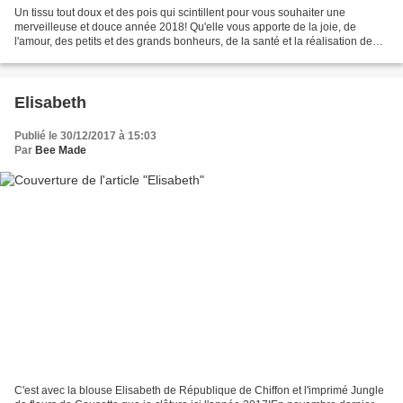
Un tissu tout doux et des pois qui scintillent pour vous souhaiter une
merveilleuse et douce année 2018! Qu'elle vous apporte de la joie, de
l'amour, des petits et des grands bonheurs, de la santé et la réalisation de
vos rêves les plus fous! L'avez-vous...
Elisabeth
Publié le 30/12/2017 à 15:03
Par
Bee Made
C'est avec la blouse Elisabeth de République de Chiffon et l'imprimé Jungle