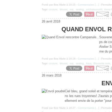
Posté par Bee Made à 10:15 -
Commentaires [
…
]
- Permalien
Tags:
couture
,
blouse
,
top
,
sewing
,
unchatsurunfil
,
Anna 
26 avril 2018
QUAND ENVOL R
Souvenez
ps de co
Atelier S
me du pr
Posté par Bee Made à 18:18 -
Commentaires [
…
]
- Permalien
Tags:
couture
,
blouse
,
top
,
sewing
,
haut
,
Blousette rose
26 mars 2018
EN
Ciel bleu, grand soleil et tempé
ns les rues troyennes! J'aurais p
ellement envie de la porter "pour d
Posté par Bee Made à 18:27 -
Commentaires [
…
]
- Permalien