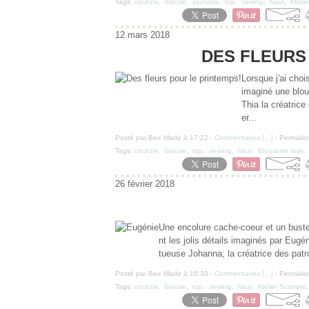
Tags:
couture
,
blouse
,
plumetis
,
top
,
sewing
,
haut
,
Ateli
12 mars 2018
DES FLEURS
Lorsque j'ai choi
imaginé une blou
Thia la créatric
er...
Posté par Bee Made à 17:22 -
Commentaires [
…
]
- Permalien
Tags:
couture
,
blouse
,
top
,
sewing
,
haut
,
Blousette rose
26 février 2018
Une encolure cache-coeur et un buste
nt les jolis détails imaginés par Eugén
tueuse Johanna, la créatrice des patr
Posté par Bee Made à 18:30 -
Commentaires [
…
]
- Permalien
Tags:
couture
,
blouse
,
top
,
sewing
,
haut
,
Atelier Scammit