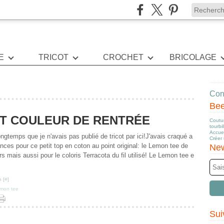
E
TRICOT
CROCHET
BRICOLAGE
Cont
Be
ET COULEUR DE RENTRÉE
Coutur
tourbi
Accuei
longtemps que je n'avais pas publié de tricot par ici!J'avais craqué a
Créer
nces pour ce petit top en coton au point original: le Lemon tee de
New
rs mais aussi pour le coloris Terracota du fil utilisé! Le Lemon tee e
 [
#
]
mon tee
Sui