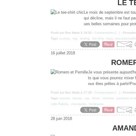
LE T
Le mois de septembre est touj
qui décline, mais il ne faut p
ues belles semaines pour prof
Posté par Bee Made à 18:30 -
Commentaires [
…
]
- Permalien
Tags:
couture
,
top
,
sewing
,
tee-shirt
,
haut
,
lescouponsdes
16 juillet 2018
ROMER
Je vous présente aujourd'hu
ts que vous pourrez mixer f
ous êtes prêtes à partir!Pour
Posté par Bee Made à 17:38 -
Commentaires [
…
]
- Permalien
Tags:
couture
,
blouse
,
top
,
Short
,
chemise
,
pantalon et s
Little Fabrics
,
chemisette
,
homewear
28 juin 2018
AMAND