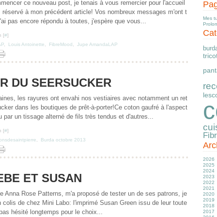
mencer ce nouveau post, je tenais à vous remercier pour l'accueil
Pa
 réservé à mon précédent article! Vos nombreux messages m'ont t
Mes t
'ai pas encore répondu à toutes, j'espère que vous...
Prolo
Cat
 [
#
]
AP
,
Louis Antoinette
,
FibreMood
,
Jupe AmandaLAP
burd
trico
pant
UR DU SEERSUCKER
rec
lesc
ines, les rayures ont envahi nos vestiaires avec notamment un ret
c
cker dans les boutiques de prêt-à-porter!Ce coton gaufré à l'aspect
 par un tissage alterné de fils très tendus et d'autres...
cui
 [
#
]
Fib
onsdesaintpierre
,
Burda octobre 2013
Arc
2026
2025
Ju
2024
J
D
EBE ET SUSAN
2023
M
N
D
2022
Av
O
N
D
2021
M
S
O
N
D
de Anna Rose Patterns, m'a proposé de tester un de ses patrons, je
2020
Fé
Ju
S
S
N
D
2019
J
J
A
A
O
N
D
 colis de chez Mini Labo: l'imprimé Susan Green issu de leur toute
2018
M
Ju
Ju
S
O
N
D
i pas hésité longtemps pour le choix...
2017
Av
J
J
Ju
S
O
N
D