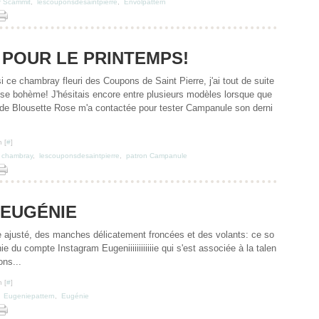
er Scammit
,
lescouponsdesaintpierre
,
Envolpattern
 POUR LE PRINTEMPS!
si ce chambray fleuri des Coupons de Saint Pierre, j'ai tout de suite
se bohème! J'hésitais encore entre plusieurs modèles lorsque que
e de Blousette Rose m'a contactée pour tester Campanule son derni
 [
#
]
,
chambray
,
lescouponsdesaintpierre
,
patron Campanule
EUGÉNIE
 ajusté, des manches délicatement froncées et des volants: ce so
ie du compte Instagram Eugeniiiiiiiiiiiie qui s'est associée à la talen
ons...
 [
#
]
,
Eugeniepattern
,
Eugénie