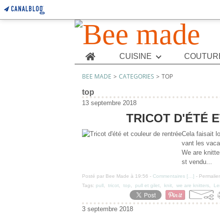
Home
CUISINE
COUTUR
BEE MADE
>
CATEGORIES
>
TOP
top
13 septembre 2018
TRICOT D'ÉTÉ 
Cela faisait 
vant les vaca
We are knitte
st vendu...
Posté par Bee Made à 19:56 -
Commentaires [
…
]
- Permalien
Tags:
pull
,
tricot
,
top
,
pull et gilet
,
knit
,
we are knitters
,
Le
3 septembre 2018