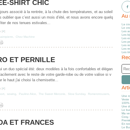
EE-SHIRT CHIC
ours associé à la rentrée, à la chute des températures, et au soleil
Au 
as oublier que c’est aussi un mois d’été, et nous avons encore quelq
iter de nos tenues estivales...
La co
Le cr
 [
#
]
Les a
Les b
aintpierre
,
Chez Machine
Les e
Les pe
Les r
Les r
Les tr
Rec
O ET PERNILLE
i un duo spécial été: deux modèles à la fois confortables et élégan
acilement avec le reste de votre garde-robe ou de votre valise si v
 le haut j'ai choisi la chemisette...
Art
 [
#
]
hort
,
sewing
,
Pauline Alice
,
The Sweet Mercerie
,
Slow Sunday
,
Romerotrousers
,
Une r
Veste 
100% 
Une d
Le bun
Ma ve
Cosy, 
A ET FRANCES
Premiè
En tot
Le Bu