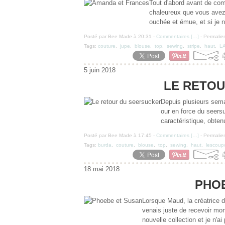
Tout d'abord avant de com
chaleureux que vous avez
ouchée et émue, et si je n
Posté par Bee Made à 20:31 -
Commentaires [
…
]
- Permalien
Tags:
couture
,
jupe
,
blouse
,
top
,
sewing
,
stripe
,
haut
,
L
5 juin 2018
LE RETO
Depuis plusieurs sema
our en force du seersu
caractéristique, obtenu
Posté par Bee Made à 17:45 -
Commentaires [
…
]
- Permalien
Tags:
burda
,
couture
,
blouse
,
top
,
sewing
,
haut
,
lescoup
18 mai 2018
PHO
Lorsque Maud, la créatrice 
venais juste de recevoir mon
nouvelle collection et je n'a