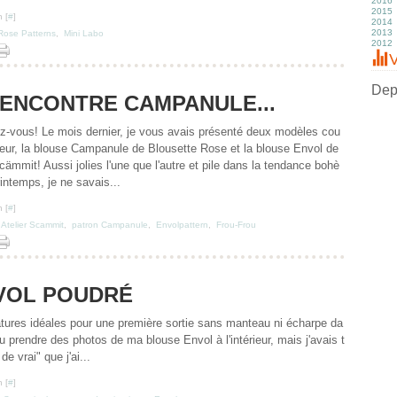
2016
M
M
M
J
A
S
O
N
D
2015
Fé
Av
Av
M
Ju
A
S
O
N
D
 [
#
]
2014
J
M
M
Av
J
Ju
A
S
O
N
D
2013
Fé
Fé
M
M
J
Ju
Ju
S
O
N
D
Rose Patterns
,
Mini Labo
2012
J
J
Fé
Av
M
J
J
A
S
O
N
D
J
M
Av
M
M
Ju
Ju
S
O
N
D
V
Fé
M
Av
Av
J
J
A
S
O
N
J
Fé
M
M
M
M
Ju
A
S
O
J
Fé
Fé
Av
Av
J
Ju
A
S
Depu
ENCONTRE CAMPANULE...
J
J
M
M
M
J
Ju
A
Fé
Fé
Av
M
J
Ju
J
J
M
Av
M
J
Fé
M
Av
M
-vous! Le mois dernier, je vous avais présenté deux modèles cou
J
Fé
M
Av
eur, la blouse Campanule de Blousette Rose et la blouse Envol de
J
Fé
M
J
Fé
cämmit! Aussi jolies l'une que l'autre et pile dans la tendance bohè
intemps, je ne savais...
 [
#
]
,
Atelier Scammit
,
patron Campanule
,
Envolpattern
,
Frou-Frou
VOL POUDRÉ
ratures idéales pour une première sortie sans manteau ni écharpe da
u prendre des photos de ma blouse Envol à l'intérieur, mais j'avais t
e vrai" que j'ai...
 [
#
]