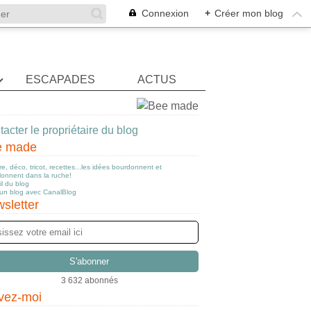
Connexion
+
Créer mon blog
ESCAPADES
ACTUS
acter le propriétaire du blog
e made
e, déco, tricot, recettes...les idées bourdonnent et
llonnent dans la ruche!
l du blog
 un blog avec CanalBlog
sletter
3 632 abonnés
vez-moi