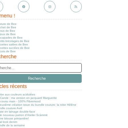
menu !
uture de Bee
ochet de Bee
ctus de Bee
ijoux de Bee
scapades de Bee
tits bricolages de Bee
ecettes salées de Bee
ecettes sucrées de Bee
icots de Bee
herche
icles récents
obe aux couleurs acidulées
Carole : ma version en jacquard Marguerite
cousu main - 100% Fibremood
euxième création issue du bundle couture: la robe Hélène
dle couture Avril
ste en lainage double-face
le nouveau patron d'Atelier Scämmit
re blouse printanière!
al look denim
ndle de la semaine