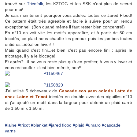
trouvé sur
Tricofolk
,
les K2TOG et les SSK n'ont plus de secret
pour moi!
Je sais maintenant pourquoi vous adulez toutes ce Jared Flood!
Ce pattern était très agréable et facile à suivre pour un rendu
exceptionnel! (Bon quand même il faut rester bien concentré!)
En n°10 on voit vite les motifs apparaître, et à partir de 50 cm
tricotés, ce plaid nous chauffe les genoux puis les jambes toutes
entières...idéal en hiver!!!
Mais quand c'est fini...et bien c'est pas encore fini : après le
tricotage, il y a le blocage!
Et après?...il ne vous reste plus qu'à en profiter, à vous y lover et
vous réchauffer..c'est bien mérité, non!!!
J'ai utilisé 5 écheveaux de
Cascade eco yarn coloris Latte de
chez Laine et Tricot
tricotés en double avec des aiguilles n°10
et j'ai ajouté un motif dans la largeur pour obtenir un plaid carré
de 1,60 m x 1,60 m.
#laine
#tricot
#blanket
#jared flood
#plaid
#umaro
#cascade
yarns