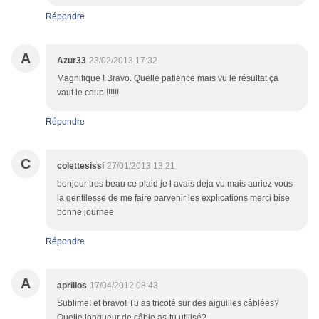
Répondre
A
Azur33
23/02/2013 17:32
Magnifique ! Bravo. Quelle patience mais vu le résultat ça
vaut le coup !!!!!!
Répondre
C
colettesissi
27/01/2013 13:21
bonjour tres beau ce plaid je l avais deja vu mais auriez vous
la gentilesse de me faire parvenir les explications merci bise
bonne journee
Répondre
A
aprilios
17/04/2012 08:43
Sublime! et bravo! Tu as tricoté sur des aiguilles câblées?
Quelle longueur de câble as-tu utilisé?