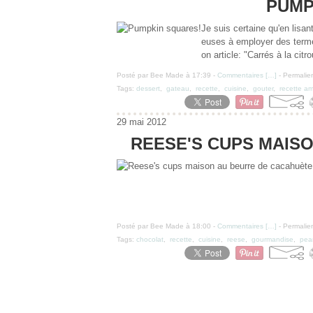
PUMP
Je suis certaine qu'en lisan
euses à employer des termes
on article: "Carrés à la citr
Posté par Bee Made à 17:39 -
Commentaires [
…
]
- Permalien
Tags:
dessert
,
gateau
,
recette
,
cuisine
,
gouter
,
recette am
29 mai 2012
REESE'S CUPS MAIS
Posté par Bee Made à 18:00 -
Commentaires [
…
]
- Permalien
Tags:
chocolat
,
recette
,
cuisine
,
reese
,
gourmandise
,
pea