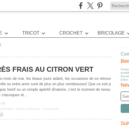
E
TRICOT
CROCHET
BRICOLAGE
E
Cont
Be
ÈS FRAIS AU CITRON VERT
Coutur
tourbi
Accuei
 du mois de mai, les beaux jours aidant, les occasions de se retrouv
Créer
mille ou entre amis sont de plus en plus nombreuses! Que ce soit p
New
pas festif ou un simple apéritif dînatoire, c'est le moment de renou
 classiques et...
 [
#
]
urmandise
,
recette américaine
,
cheesecake
Sui