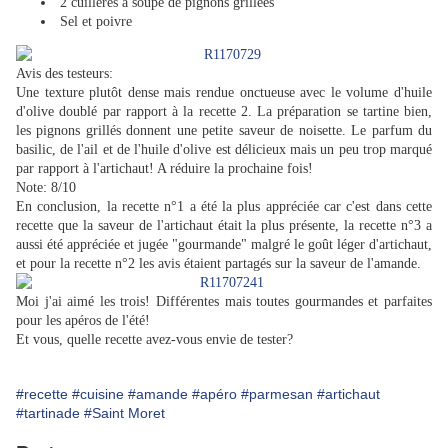
2 cuillères à soupe de pignons grillées
Sel et poivre
Avis des testeurs:
Une texture plutôt dense mais rendue onctueuse avec le volume d'huile
d'olive doublé par rapport à la recette 2. La préparation se tartine bien,
les pignons grillés donnent une petite saveur de noisette. Le parfum du
basilic, de l'ail et de l'huile d'olive est délicieux mais un peu trop marqué
par rapport à l'artichaut! A réduire la prochaine fois!
Note: 8/10
En conclusion, la recette n°1 a été la plus appréciée car c'est dans cette
recette que la saveur de l'artichaut était la plus présente, la recette n°3 a
aussi été appréciée et jugée "gourmande" malgré le goût léger d'artichaut,
et pour la recette n°2 les avis étaient partagés sur la saveur de l'amande.
Moi j'ai aimé les trois! Différentes mais toutes gourmandes et parfaites
pour les apéros de l'été!
Et vous, quelle recette avez-vous envie de tester?
#recette
#cuisine
#amande
#apéro
#parmesan
#artichaut
#tartinade
#Saint Moret