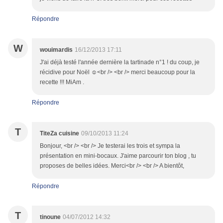
Répondre
W
wouimardis
16/12/2013 17:11
J'ai déjà testé l'année dernière la tartinade n°1 ! du coup, je
récidive pour Noël ☺<br /> <br /> merci beaucoup pour la
recette !!! MiAm .
Répondre
T
TiteZa cuisine
09/10/2013 11:24
Bonjour, <br /> <br /> Je testerai les trois et sympa la
présentation en mini-bocaux. J'aime parcourir ton blog , tu
proposes de belles idées. Merci<br /> <br /> A bientôt,
Répondre
T
tinoune
04/07/2012 14:32