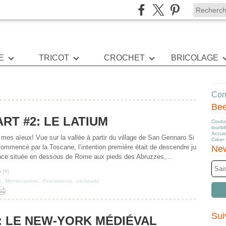
E
TRICOT
CROCHET
BRICOLAGE
Cont
Be
ART #2: LE LATIUM
Coutur
tourbi
Accuei
mes aïeux! Vue sur la vallée à partir du village de San Gennaro Si
Créer
a commencé par la Toscane, l’intention première était de descendre ju
New
nce située en dessous de Rome aux pieds des Abruzzes,...
 [
#
]
s
,
Montecassino
,
Pescasseroli
,
escapade
Sui
: LE NEW-YORK MÉDIÉVAL