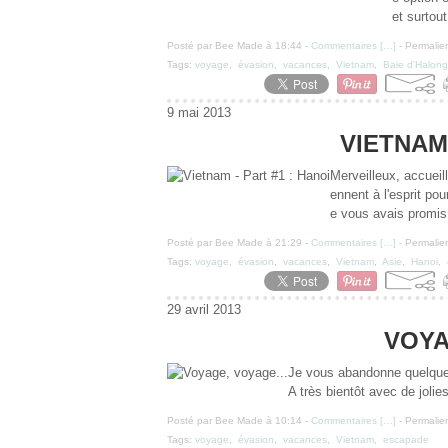
et surtout
Posté par Bee Made à 18:44 -
Commentaires [
…
]
- Permalien
Tags:
voyage
,
évasion
,
vacances
,
Vietnam
,
Baie d'Halong
9 mai 2013
VIETNAM 
Merveilleux, accueil
ennent à l'esprit po
e vous avais promis
Posté par Bee Made à 21:29 -
Commentaires [
…
]
- Permalien
Tags:
voyage
,
évasion
,
vacances
,
Vietnam
,
Asie
,
Hanoi
,
29 avril 2013
VOYA
Je vous abandonne quelque 
A très bientôt avec de jolie
Posté par Bee Made à 10:14 -
Commentaires [
…
]
- Permalien
Tags:
voyage
,
évasion
,
vacances
,
Vietnam
,
escapade