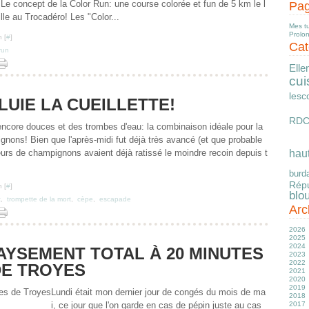
! Le concept de la Color Run: une course colorée et fun de 5 km le l
Pa
ille au Trocadéro! Les "Color...
Mes t
Prolo
 [
#
]
Cat
run
Elle
cui
lesc
LUIE LA CUEILLETTE!
RD
ncore douces et des trombes d'eau: la combinaison idéale pour la
nons! Bien que l'après-midi fut déjà très avancé (et que probable
hau
urs de champignons avaient déjà ratissé le moindre recoin depuis t
burd
Répu
 [
#
]
blo
t
,
trompette de la mort
,
cèpe
,
escapade
Arc
2026
2025
Ju
2024
J
D
PAYSEMENT TOTAL À 20 MINUTES
2023
M
N
D
2022
Av
O
N
D
E TROYES
2021
M
S
O
N
D
2020
Fé
Ju
S
S
N
D
2019
J
J
A
A
O
N
D
Lundi était mon dernier jour de congés du mois de ma
2018
M
Ju
Ju
S
O
N
D
i, ce jour que l'on garde en cas de pépin juste au cas
2017
Av
J
J
Ju
S
O
N
D