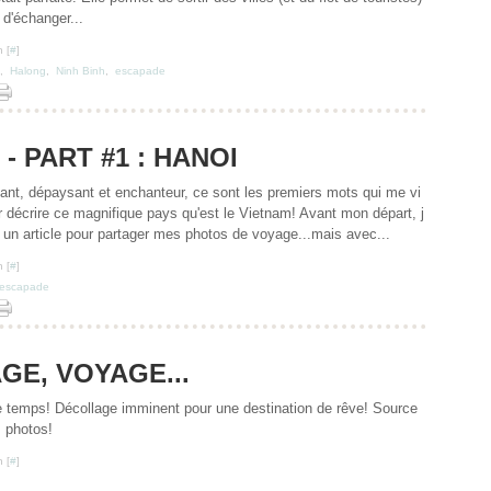
 d'échanger...
 [
#
]
,
Halong
,
Ninh Binh
,
escapade
- PART #1 : HANOI
lant, dépaysant et enchanteur, ce sont les premiers mots qui me vi
ur décrire ce magnifique pays qu'est le Vietnam! Avant mon départ, j
 un article pour partager mes photos de voyage...mais avec...
 [
#
]
escapade
GE, VOYAGE...
temps! Décollage imminent pour une destination de rêve! Source
s photos!
 [
#
]