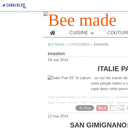
Home
CUISINE
COUTUR
BEE MADE
>
CATEGORIES
>
EVASION
evasion
19 mai 2014
ITALIE P
…ou sur les traces de 
notre périple italien 
sque dans cette provi
Posté par Bee Made à 17:36 -
Commentaires [
…
]
- Permalien
Tags:
voyage
,
évasion
,
italie
,
Frosinone
,
Latium
,
Abruzze
12 mai 2014
SAN GIMIGNANO