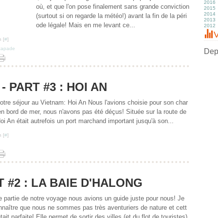
2016
M
M
M
J
A
S
O
N
D
où, et que l'on pose finalement sans grande conviction
2015
Fé
Av
Av
M
Ju
A
S
O
N
D
2014
J
M
M
Av
J
Ju
A
S
O
N
D
(surtout si on regarde la météo!) avant la fin de la péri
2013
Fé
Fé
M
M
J
Ju
Ju
S
O
N
D
ode légale! Mais en me levant ce...
2012
J
J
Fé
Av
M
J
J
A
S
O
N
D
J
M
Av
M
M
Ju
Ju
S
O
N
D
V
Fé
M
Av
Av
J
J
A
S
O
N
 [
#
]
J
Fé
M
M
M
M
Ju
A
S
O
capade
J
Fé
Fé
Av
Av
J
Ju
A
S
Depu
J
J
M
M
M
J
Ju
A
Fé
Fé
Av
M
J
Ju
J
J
M
Av
M
J
Fé
M
Av
M
J
Fé
M
Av
- PART #3 : HOI AN
J
Fé
M
J
Fé
otre séjour au Vietnam: Hoi An Nous l'avions choisie pour son char
en bord de mer, nous n'avons pas été déçus! Située sur la route de
 Hoi An était autrefois un port marchand important jusqu'à son...
 [
#
]
T #2 : LA BAIE D'HALONG
e partie de notre voyage nous avions un guide juste pour nous! Je
nnaître que nous ne sommes pas très aventuriers de nature et cett
tait parfaite! Elle permet de sortir des villes (et du flot de touristes)