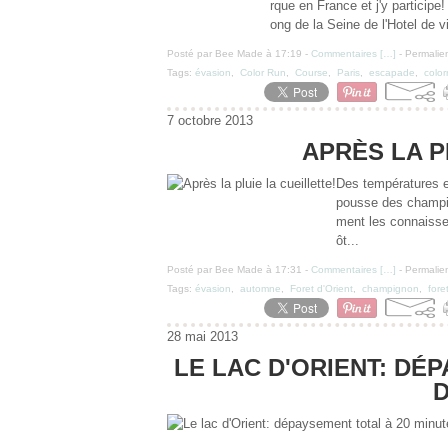
rque en France et j'y participe
ong de la Seine de l'Hotel de v
Posté par Bee Made à 17:19 -
Commentaires [
…
]
- Permalien
Tags:
évasion
,
Color Run
,
Course
,
Paris
,
escapade
,
color
7 octobre 2013
APRÈS LA P
Des températures e
pousse des champig
ment les connaisse
ôt...
Posté par Bee Made à 17:31 -
Commentaires [
…
]
- Permalien
Tags:
évasion
,
automne
,
Foret d'Orient
,
champignon
,
fore
28 mai 2013
LE LAC D'ORIENT: DÉ
D