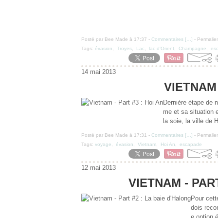
Posté par Bee Made à 17:37 -
Commentaires [
…
]
- Permalien
Tags:
évasion
,
Troyes
,
Lac
,
lac d'Orient
,
Champagne
,
es
14 mai 2013
VIETNAM 
Dernière étape de n
me et sa situation 
la soie, la ville de
Posté par Bee Made à 17:31 -
Commentaires [
…
]
- Permalien
Tags:
voyage
,
évasion
,
Vietnam
,
Hoi An
,
escapade
12 mai 2013
VIETNAM - PAR
Pour cett
dois reco
e option é