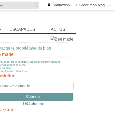
Connexion
+
Créer mon blog
ESCAPADES
ACTUS
acter le propriétaire du blog
e made
e, déco, tricot, recettes...les idées bourdonnent et
llonnent dans la ruche!
l du blog
 un blog avec CanalBlog
sletter
3 632 abonnés
vez-moi