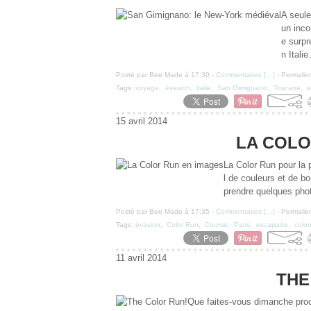
A seul
un inco
e surpr
n Italie
Posté par Bee Made à 17:30 -
Commentaires [
…
]
- Permalien
Tags:
voyage
,
évasion
,
italie
,
San Gimignano
,
Toscane
,
e
15 avril 2014
LA COLO
La Color Run pour la p
l de couleurs et de b
prendre quelques phot
Posté par Bee Made à 17:35 -
Commentaires [
…
]
- Permalien
Tags:
évasion
,
Color Run
,
Course
,
Paris
,
escapade
,
color
11 avril 2014
THE
Que faites-vous dimanche proch