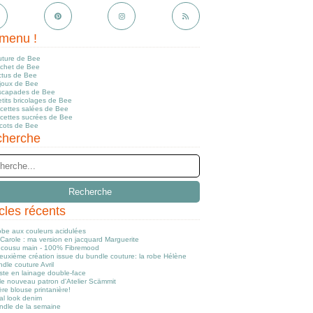
menu !
uture de Bee
ochet de Bee
ctus de Bee
ijoux de Bee
scapades de Bee
tits bricolages de Bee
ecettes salées de Bee
ecettes sucrées de Bee
icots de Bee
herche
icles récents
obe aux couleurs acidulées
Carole : ma version en jacquard Marguerite
cousu main - 100% Fibremood
euxième création issue du bundle couture: la robe Hélène
dle couture Avril
ste en lainage double-face
le nouveau patron d'Atelier Scämmit
re blouse printanière!
al look denim
ndle de la semaine