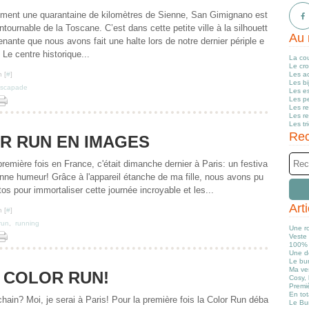
ement une quarantaine de kilomètres de Sienne, San Gimignano est
ntournable de la Toscane. C’est dans cette petite ville à la silhouett
Au 
enante que nous avons fait une halte lors de notre dernier périple e
. Le centre historique...
La co
Le cr
 [
#
]
Les a
Les b
scapade
Les e
Les pe
Les r
Les r
Les tr
Rec
R RUN EN IMAGES
remière fois en France, c'était dimanche dernier à Paris: un festiva
onne humeur! Grâce à l'appareil étanche de ma fille, nous avons pu
os pour immortaliser cette journée incroyable et les...
Art
 [
#
]
run
,
running
Une r
Veste 
100% 
Une d
Le bun
Ma ve
 COLOR RUN!
Cosy, 
Premiè
En tot
ain? Moi, je serai à Paris! Pour la première fois la Color Run déba
Le Bu