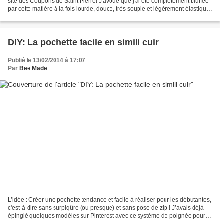
site des Coupons de Saint Pierre! J'avoue que j'ai été complètement bluffée
par cette matière à la fois lourde, douce, très souple et légèrement élastique,
et qui comporte...
DIY: La pochette facile en simili cuir
Publié le 13/02/2014 à 17:07
Par
Bee Made
L’idée : Créer une pochette tendance et facile à réaliser pour les débutantes,
c'est-à-dire sans surpiqûre (ou presque) et sans pose de zip ! J’avais déjà
épinglé quelques modèles sur Pinterest avec ce système de poignée pour y