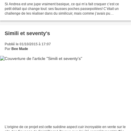
Si Andrea est une jupe vraiment basique, ce qui m’a fait craquer c’est ce
petit détail qui change tout: ses fausses poches passepoilées! C’était un
challenge de les réaliser dans du similicuir, mais comme j’avais pu
(largement) m'entraîner sur les autres...
Simili et seventy's
Publié le 01/10/2015 à 17:07
Par
Bee Made
L'origine de ce projet est cette suédine aspect cuir incroyable en vente sur le