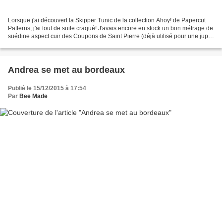
Lorsque j'ai découvert la Skipper Tunic de la collection Ahoy! de Papercut
Patterns, j'ai tout de suite craqué! J'avais encore en stock un bon métrage de
suédine aspect cuir des Coupons de Saint Pierre (déjà utilisé pour une jupe
ici) et j'avais très...
Andrea se met au bordeaux
Publié le 15/12/2015 à 17:54
Par
Bee Made