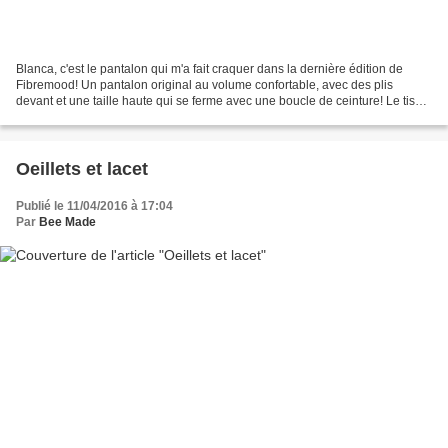
Blanca, c'est le pantalon qui m'a fait craquer dans la dernière édition de
Fibremood! Un pantalon original au volume confortable, avec des plis
devant et une taille haute qui se ferme avec une boucle de ceinture! Le tissu
m'a était offert par Fibremood,...
Oeillets et lacet
Publié le 11/04/2016 à 17:04
Par
Bee Made