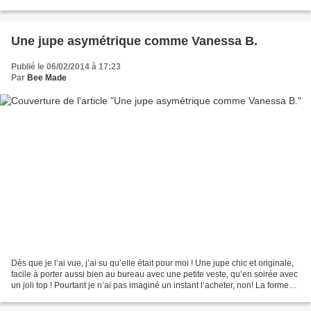
glisser la main (et même...
Une jupe asymétrique comme Vanessa B.
Publié le 06/02/2014 à 17:23
Par
Bee Made
Dès que je l’ai vue, j’ai su qu’elle était pour moi ! Une jupe chic et originale,
facile à porter aussi bien au bureau avec une petite veste, qu’en soirée avec
un joli top ! Pourtant je n’ai pas imaginé un instant l’acheter, non! La forme
était bien trop...